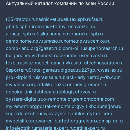
Актуальный каталог компаний по всей России
t25-tractor.ru
nashicveti.ru
alutex.spb.ru
fas.ru
gbmk.spb.ru
romania-today.ru
novoizol.ru
airheat-spb.ru
fisika.home.nov.ru
orakul.spb.ru
demo.home.nov.ru
mnso.ru
home.nov.ru
cemko.ru
comp-land.org
7gazet.ru
bicom-oil.ru
superiorsearch.ru
bulgarianedvizhimost.ru
sn-hram.ru
senovosti.ru
fexer.ru
snite-mebel.ru
anamvkusno.ru
technosaratov.ru
0sporte.ru
9rota-game.ru
bigbad.ru
227gp.ru
wes-ex.ru
pro-kirpichi.ru
israelsale.ru
black-lady.ru
stroy-db.com
mynances.org
ladalike.ru
zozor.ru
dvigremont.ru
odnokartinki.ru
htccare.ru
blogizotovoy.ru
oysters-digital.ru
o-remonte.org
remontdoma.com
myremont.org
portal-remonta.org
vyitikho.ru
mirjon.ru
superdeutsch.ru
mycrazystars.ru
filosofyfree.com
mypetslife.org
warren-buffett.org
greleon.com
sp-or.ru
infoelectrik.ru
materialexpert.ru
detkiexpert.ru