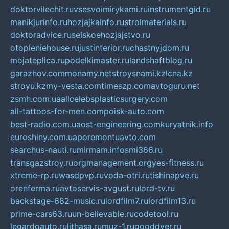
doktorvilechit.ru
vsesvoimirykami.ru
instrumentgid.ru
manikjurinfo.ru
hozjajkainfo.ru
stroimaterials.ru
doktoradvice.ru
selskoehozjajstvo.ru
otopleniehouse.ru
justinterior.ru
chastnyjdom.ru
mojateplica.ru
podelkimaster.ru
landshaftblog.ru
garazhov.com
monamy.net
stroysnami.kz
lcna.kz
stroyu.kz
my-vesta.com
timeszp.com
avtoguru.net
zsmh.com.ua
allcelebsplasticsurgery.com
all-tattoos-for-men.com
poisk-auto.com
best-radio.com.ua
ost-engineering.com
kuryatnik.info
euroshiny.com.ua
poremontuavto.com
searchus-nauti.ru
mirmam.info
smi366.ru
transgazstroy.ru
orgmanagement.org
yes-fitness.ru
xtreme-rp.ru
wasdpvp.ru
voda-otri.ru
tishinapve.ru
orenferma.ru
avtoservis-avgust.ru
lord-tv.ru
backstage-682-music.ru
lordfilm7.ru
lordfilm13.ru
prime-cars63.ru
un-believable.ru
codetool.ru
legardoauto.ru
lithasa.ru
muz-1.ru
gooddver.ru