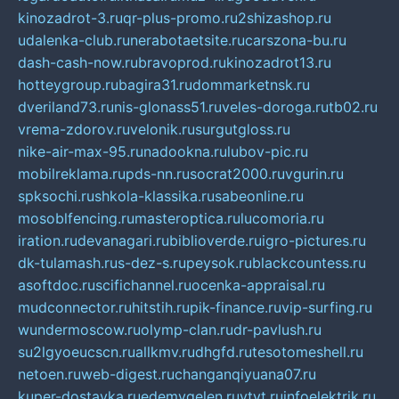
kinozadrot-3.ru
qr-plus-promo.ru
2shizashop.ru
udalenka-club.ru
nerabotaetsite.ru
carszona-bu.ru
dash-cash-now.ru
bravoprod.ru
kinozadrot13.ru
hotteygroup.ru
bagira31.ru
dommarketnsk.ru
dveriland73.ru
nis-glonass51.ru
veles-doroga.ru
tb02.ru
vrema-zdorov.ru
velonik.ru
surgutgloss.ru
nike-air-max-95.ru
nadookna.ru
lubov-pic.ru
mobilreklama.ru
pds-nn.ru
socrat2000.ru
vgurin.ru
spksochi.ru
shkola-klassika.ru
sabeonline.ru
mosoblfencing.ru
masteroptica.ru
lucomoria.ru
iration.ru
devanagari.ru
biblioverde.ru
igro-pictures.ru
dk-tulamash.ru
s-dez-s.ru
peysok.ru
blackcountess.ru
asoftdoc.ru
scifichannel.ru
ocenka-appraisal.ru
mudconnector.ru
hitstih.ru
pik-finance.ru
vip-surfing.ru
wundermoscow.ru
olymp-clan.ru
dr-pavlush.ru
su2lgyoeucscn.ru
allkmv.ru
dhgfd.ru
tesotomeshell.ru
netoen.ru
web-digest.ru
changanqiyuana07.ru
kuper-dostavka.ru
edemvgelen.ru
ytyt.ru
infoelektrik.ru