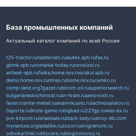
База промышленных компаний
Актуальный каталог компаний по всей России
t25-tractor.ru
nashicveti.ru
alutex.spb.ru
fas.ru
gbmk.spb.ru
romania-today.ru
novoizol.ru
airheat-spb.ru
fisika.home.nov.ru
orakul.spb.ru
demo.home.nov.ru
mnso.ru
home.nov.ru
cemko.ru
comp-land.org
7gazet.ru
bicom-oil.ru
superiorsearch.ru
bulgarianedvizhimost.ru
sn-hram.ru
senovosti.ru
fexer.ru
snite-mebel.ru
anamvkusno.ru
technosaratov.ru
0sporte.ru
9rota-game.ru
bigbad.ru
227gp.ru
wes-ex.ru
pro-kirpichi.ru
israelsale.ru
black-lady.ru
stroy-db.com
mynances.org
ladalike.ru
zozor.ru
dvigremont.ru
odnokartinki.ru
htccare.ru
blogizotovoy.ru