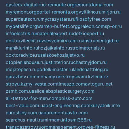
oysters-digital.ru
o-remonte.org
remontdoma.com
myremont.org
portal-remonta.org
vyitikho.ru
mirjon.ru
superdeutsch.ru
mycrazystars.ru
filosofyfree.com
mypetslife.org
warren-buffett.org
greleon.com
sp-or.ru
infoelectrik.ru
materialexpert.ru
detkiexpert.ru
doktorvilechit.ru
vsesvoimirykami.ru
instrumentgid.ru
manikjurinfo.ru
hozjajkainfo.ru
stroimaterials.ru
doktoradvice.ru
selskoehozjajstvo.ru
otopleniehouse.ru
justinterior.ru
chastnyjdom.ru
mojateplica.ru
podelkimaster.ru
landshaftblog.ru
garazhov.com
monamy.net
stroysnami.kz
lcna.kz
stroyu.kz
my-vesta.com
timeszp.com
avtoguru.net
zsmh.com.ua
allcelebsplasticsurgery.com
all-tattoos-for-men.com
poisk-auto.com
best-radio.com.ua
ost-engineering.com
kuryatnik.info
euroshiny.com.ua
poremontuavto.com
searchus-nauti.ru
mirmam.info
smi366.ru
transgazstroy.ru
orgmanagement.org
yes-fitness.ru