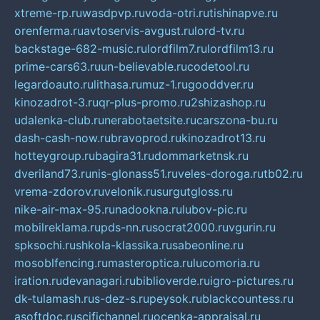
xtreme-rp.ru
wasdpvp.ru
voda-otri.ru
tishinapve.ru
orenferma.ru
avtoservis-avgust.ru
lord-tv.ru
backstage-682-music.ru
lordfilm7.ru
lordfilm13.ru
prime-cars63.ru
un-believable.ru
codetool.ru
legardoauto.ru
lithasa.ru
muz-1.ru
gooddver.ru
kinozadrot-3.ru
qr-plus-promo.ru
2shizashop.ru
udalenka-club.ru
nerabotaetsite.ru
carszona-bu.ru
dash-cash-now.ru
bravoprod.ru
kinozadrot13.ru
hotteygroup.ru
bagira31.ru
dommarketnsk.ru
dveriland73.ru
nis-glonass51.ru
veles-doroga.ru
tb02.ru
vrema-zdorov.ru
velonik.ru
surgutgloss.ru
nike-air-max-95.ru
nadookna.ru
lubov-pic.ru
mobilreklama.ru
pds-nn.ru
socrat2000.ru
vgurin.ru
spksochi.ru
shkola-klassika.ru
sabeonline.ru
mosoblfencing.ru
masteroptica.ru
lucomoria.ru
iration.ru
devanagari.ru
biblioverde.ru
igro-pictures.ru
dk-tulamash.ru
s-dez-s.ru
peysok.ru
blackcountess.ru
asoftdoc.ru
scifichannel.ru
ocenka-appraisal.ru