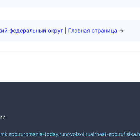
кий федеральный округ
|
Главная страница
→
сии
mk.spb.ru
romania-today.ru
novoizol.ru
airheat-spb.ru
fisika.