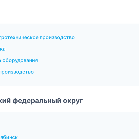
тротехническое производство
ка
о оборудования
производство
ский федеральный округ
лябинск