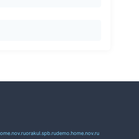
home.nov.ru
orakul.spb.ru
demo.home.nov.ru