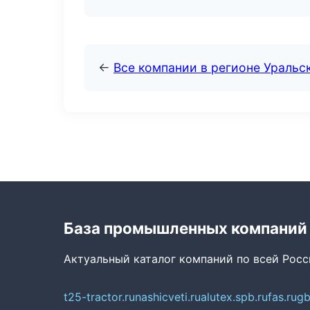
←
Все компании в регионе Уральс
База промышленных компаний
Актуальный каталог компаний по всей Рос
t25-tractor.ru
nashicveti.ru
alutex.spb.ru
fas.ru
gb