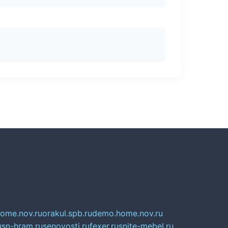
home.nov.ru
orakul.spb.ru
demo.home.nov.ru
u
sn-hram.ru
senovosti.ru
fexer.ru
snite-mebel.ru