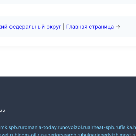
кий федеральный округ
|
Главная страница
→
сии
mk.spb.ru
romania-today.ru
novoizol.ru
airheat-spb.ru
fisika.
azet.ru
bicom-oil.ru
superiorsearch.ru
bulgarianedvizhimost.r