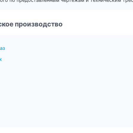
ого по предоставленным чертежам и техническим тре
ское производство
аз
ж