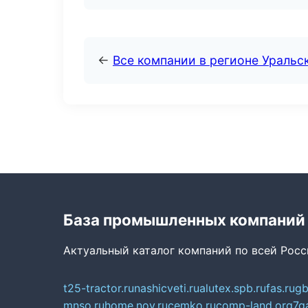
←
Все компании в регионе Уральс
База промышленных компаний
Актуальный каталог компаний по всей Рос
t25-tractor.ru
nashicveti.ru
alutex.spb.ru
fas.ru
gb
mnso.ru
home.nov.ru
cemko.ru
comp-land.org
7g