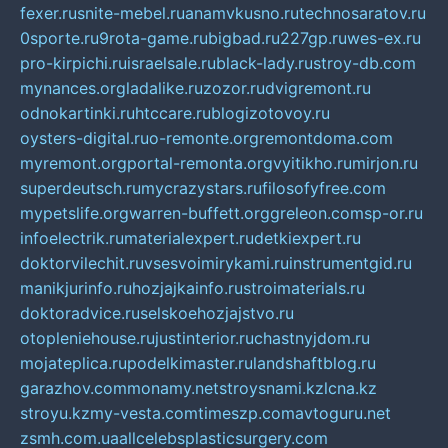
fexer.ru
snite-mebel.ru
anamvkusno.ru
technosaratov.ru
0sporte.ru
9rota-game.ru
bigbad.ru
227gp.ru
wes-ex.ru
pro-kirpichi.ru
israelsale.ru
black-lady.ru
stroy-db.com
mynances.org
ladalike.ru
zozor.ru
dvigremont.ru
odnokartinki.ru
htccare.ru
blogizotovoy.ru
oysters-digital.ru
o-remonte.org
remontdoma.com
myremont.org
portal-remonta.org
vyitikho.ru
mirjon.ru
superdeutsch.ru
mycrazystars.ru
filosofyfree.com
mypetslife.org
warren-buffett.org
greleon.com
sp-or.ru
infoelectrik.ru
materialexpert.ru
detkiexpert.ru
doktorvilechit.ru
vsesvoimirykami.ru
instrumentgid.ru
manikjurinfo.ru
hozjajkainfo.ru
stroimaterials.ru
doktoradvice.ru
selskoehozjajstvo.ru
otopleniehouse.ru
justinterior.ru
chastnyjdom.ru
mojateplica.ru
podelkimaster.ru
landshaftblog.ru
garazhov.com
monamy.net
stroysnami.kz
lcna.kz
stroyu.kz
my-vesta.com
timeszp.com
avtoguru.net
zsmh.com.ua
allcelebsplasticsurgery.com