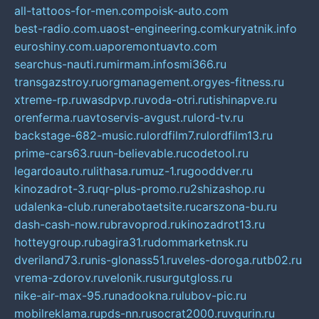
all-tattoos-for-men.com
poisk-auto.com
best-radio.com.ua
ost-engineering.com
kuryatnik.info
euroshiny.com.ua
poremontuavto.com
searchus-nauti.ru
mirmam.info
smi366.ru
transgazstroy.ru
orgmanagement.org
yes-fitness.ru
xtreme-rp.ru
wasdpvp.ru
voda-otri.ru
tishinapve.ru
orenferma.ru
avtoservis-avgust.ru
lord-tv.ru
backstage-682-music.ru
lordfilm7.ru
lordfilm13.ru
prime-cars63.ru
un-believable.ru
codetool.ru
legardoauto.ru
lithasa.ru
muz-1.ru
gooddver.ru
kinozadrot-3.ru
qr-plus-promo.ru
2shizashop.ru
udalenka-club.ru
nerabotaetsite.ru
carszona-bu.ru
dash-cash-now.ru
bravoprod.ru
kinozadrot13.ru
hotteygroup.ru
bagira31.ru
dommarketnsk.ru
dveriland73.ru
nis-glonass51.ru
veles-doroga.ru
tb02.ru
vrema-zdorov.ru
velonik.ru
surgutgloss.ru
nike-air-max-95.ru
nadookna.ru
lubov-pic.ru
mobilreklama.ru
pds-nn.ru
socrat2000.ru
vgurin.ru