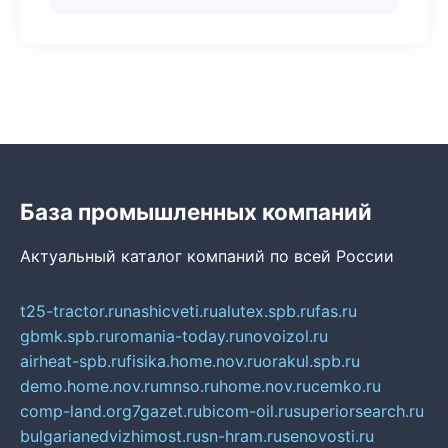
База промышленных компаний
Актуальный каталог компаний по всей России
t25-tractor.ru
nashicveti.ru
alutex.spb.ru
fas.ru
gbmk.spb.ru
romania-today.ru
novoizol.ru
airheat-spb.ru
fisika.home.nov.ru
orakul.spb.ru
demo.home.nov.ru
mnso.ru
home.nov.ru
cemko.ru
comp-land.org
7gazet.ru
bicom-oil.ru
superiorsearch.ru
bulgarianedvizhimost.ru
sn-hram.ru
senovosti.ru