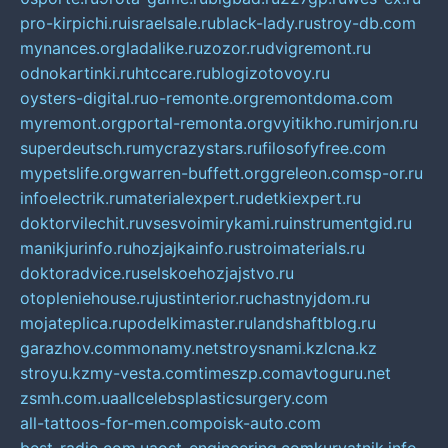
pro-kirpichi.ru
israelsale.ru
black-lady.ru
stroy-db.com
mynances.org
ladalike.ru
zozor.ru
dvigremont.ru
odnokartinki.ru
htccare.ru
blogizotovoy.ru
oysters-digital.ru
o-remonte.org
remontdoma.com
myremont.org
portal-remonta.org
vyitikho.ru
mirjon.ru
superdeutsch.ru
mycrazystars.ru
filosofyfree.com
mypetslife.org
warren-buffett.org
greleon.com
sp-or.ru
infoelectrik.ru
materialexpert.ru
detkiexpert.ru
doktorvilechit.ru
vsesvoimirykami.ru
instrumentgid.ru
manikjurinfo.ru
hozjajkainfo.ru
stroimaterials.ru
doktoradvice.ru
selskoehozjajstvo.ru
otopleniehouse.ru
justinterior.ru
chastnyjdom.ru
mojateplica.ru
podelkimaster.ru
landshaftblog.ru
garazhov.com
monamy.net
stroysnami.kz
lcna.kz
stroyu.kz
my-vesta.com
timeszp.com
avtoguru.net
zsmh.com.ua
allcelebsplasticsurgery.com
all-tattoos-for-men.com
poisk-auto.com