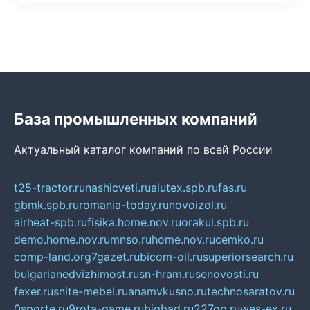
База промышленных компаний
Актуальный каталог компаний по всей России
t25-tractor.ru
nashicveti.ru
alutex.spb.ru
fas.ru
gbmk.spb.ru
romania-today.ru
novoizol.ru
airheat-spb.ru
fisika.home.nov.ru
orakul.spb.ru
demo.home.nov.ru
mnso.ru
home.nov.ru
cemko.ru
comp-land.org
7gazet.ru
bicom-oil.ru
superiorsearch.ru
bulgarianedvizhimost.ru
sn-hram.ru
senovosti.ru
fexer.ru
snite-mebel.ru
anamvkusno.ru
technosaratov.ru
0sporte.ru
9rota-game.ru
bigbad.ru
227gp.ru
wes-ex.ru