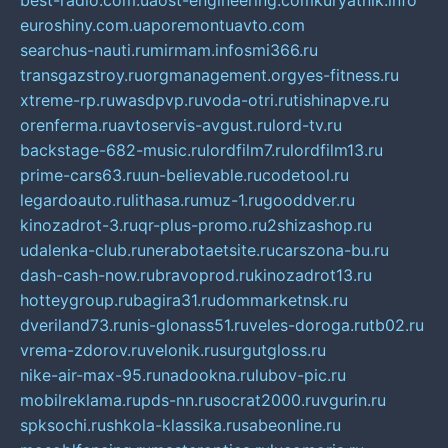
best-radio.com.ua
ost-engineering.com
kuryatnik.info
euroshiny.com.ua
poremontuavto.com
searchus-nauti.ru
mirmam.info
smi366.ru
transgazstroy.ru
orgmanagement.org
yes-fitness.ru
xtreme-rp.ru
wasdpvp.ru
voda-otri.ru
tishinapve.ru
orenferma.ru
avtoservis-avgust.ru
lord-tv.ru
backstage-682-music.ru
lordfilm7.ru
lordfilm13.ru
prime-cars63.ru
un-believable.ru
codetool.ru
legardoauto.ru
lithasa.ru
muz-1.ru
gooddver.ru
kinozadrot-3.ru
qr-plus-promo.ru
2shizashop.ru
udalenka-club.ru
nerabotaetsite.ru
carszona-bu.ru
dash-cash-now.ru
bravoprod.ru
kinozadrot13.ru
hotteygroup.ru
bagira31.ru
dommarketnsk.ru
dveriland73.ru
nis-glonass51.ru
veles-doroga.ru
tb02.ru
vrema-zdorov.ru
velonik.ru
surgutgloss.ru
nike-air-max-95.ru
nadookna.ru
lubov-pic.ru
mobilreklama.ru
pds-nn.ru
socrat2000.ru
vgurin.ru
spksochi.ru
shkola-klassika.ru
sabeonline.ru