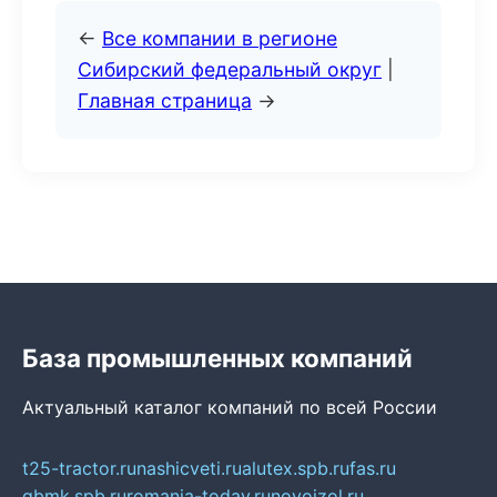
←
Все компании в регионе
Сибирский федеральный округ
|
Главная страница
→
База промышленных компаний
Актуальный каталог компаний по всей России
t25-tractor.ru
nashicveti.ru
alutex.spb.ru
fas.ru
gbmk.spb.ru
romania-today.ru
novoizol.ru