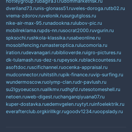
hotteygroup.ru
bagira31.ru
dommarketnsk.ru
dveriland73.ru
nis-glonass51.ru
veles-doroga.ru
tb02.ru
vrema-zdorov.ru
velonik.ru
surgutgloss.ru
nike-air-max-95.ru
nadookna.ru
lubov-pic.ru
mobilreklama.ru
pds-nn.ru
socrat2000.ru
vgurin.ru
spksochi.ru
shkola-klassika.ru
sabeonline.ru
mosoblfencing.ru
masteroptica.ru
lucomoria.ru
iration.ru
devanagari.ru
biblioverde.ru
igro-pictures.ru
dk-tulamash.ru
s-dez-s.ru
peysok.ru
blackcountess.ru
asoftdoc.ru
scifichannel.ru
ocenka-appraisal.ru
mudconnector.ru
hitstih.ru
pik-finance.ru
vip-surfing.ru
wundermoscow.ru
olymp-clan.ru
dr-pavlush.ru
su2lgyoeucscn.ru
allkmv.ru
dhgfd.ru
tesotomeshell.ru
netoen.ru
web-digest.ru
changanqiyuana07.ru
kuper-dostavka.ru
edemvgelen.ru
ytyt.ru
infoelektrik.ru
everafterclub.org
kirillkgr.ru
goodv1234.ru
oopslady.ru