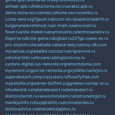
airheat-spb.ru
fisika.home.nov.ru
orakul.spb.ru
demo.home.nov.ru
mnso.ru
home.nov.ru
cemko.ru
comp-land.org
7gazet.ru
bicom-oil.ru
superiorsearch.ru
bulgarianedvizhimost.ru
sn-hram.ru
senovosti.ru
fexer.ru
snite-mebel.ru
anamvkusno.ru
technosaratov.ru
0sporte.ru
9rota-game.ru
bigbad.ru
227gp.ru
wes-ex.ru
pro-kirpichi.ru
israelsale.ru
black-lady.ru
stroy-db.com
mynances.org
ladalike.ru
zozor.ru
dvigremont.ru
odnokartinki.ru
htccare.ru
blogizotovoy.ru
oysters-digital.ru
o-remonte.org
remontdoma.com
myremont.org
portal-remonta.org
vyitikho.ru
mirjon.ru
superdeutsch.ru
mycrazystars.ru
filosofyfree.com
mypetslife.org
warren-buffett.org
greleon.com
sp-or.ru
infoelectrik.ru
materialexpert.ru
detkiexpert.ru
doktorvilechit.ru
vsesvoimirykami.ru
instrumentgid.ru
manikjurinfo.ru
hozjajkainfo.ru
stroimaterials.ru
doktoradvice.ru
selskoehozjajstvo.ru