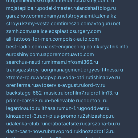
otopleniehouse.ru
justinterior.ru
chastnyjdom.ru
mojateplica.ru
podelkimaster.ru
landshaftblog.ru
garazhov.com
monamy.net
stroysnami.kz
lcna.kz
stroyu.kz
my-vesta.com
timeszp.com
avtoguru.net
zsmh.com.ua
allcelebsplasticsurgery.com
all-tattoos-for-men.com
poisk-auto.com
best-radio.com.ua
ost-engineering.com
kuryatnik.info
euroshiny.com.ua
poremontuavto.com
searchus-nauti.ru
mirmam.info
smi366.ru
transgazstroy.ru
orgmanagement.org
yes-fitness.ru
xtreme-rp.ru
wasdpvp.ru
voda-otri.ru
tishinapve.ru
orenferma.ru
avtoservis-avgust.ru
lord-tv.ru
backstage-682-music.ru
lordfilm7.ru
lordfilm13.ru
prime-cars63.ru
un-believable.ru
codetool.ru
legardoauto.ru
lithasa.ru
muz-1.ru
gooddver.ru
kinozadrot-3.ru
qr-plus-promo.ru
2shizashop.ru
udalenka-club.ru
nerabotaetsite.ru
carszona-bu.ru
dash-cash-now.ru
bravoprod.ru
kinozadrot13.ru