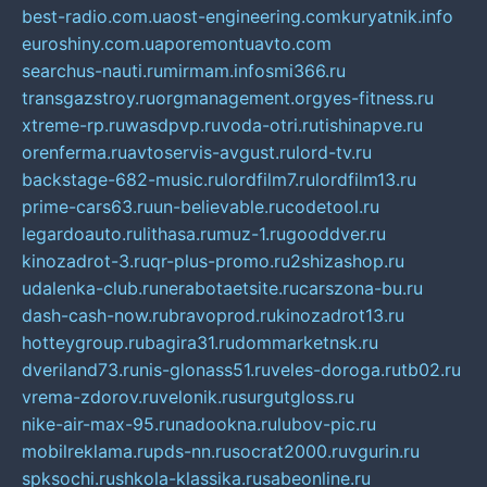
best-radio.com.ua
ost-engineering.com
kuryatnik.info
euroshiny.com.ua
poremontuavto.com
searchus-nauti.ru
mirmam.info
smi366.ru
transgazstroy.ru
orgmanagement.org
yes-fitness.ru
xtreme-rp.ru
wasdpvp.ru
voda-otri.ru
tishinapve.ru
orenferma.ru
avtoservis-avgust.ru
lord-tv.ru
backstage-682-music.ru
lordfilm7.ru
lordfilm13.ru
prime-cars63.ru
un-believable.ru
codetool.ru
legardoauto.ru
lithasa.ru
muz-1.ru
gooddver.ru
kinozadrot-3.ru
qr-plus-promo.ru
2shizashop.ru
udalenka-club.ru
nerabotaetsite.ru
carszona-bu.ru
dash-cash-now.ru
bravoprod.ru
kinozadrot13.ru
hotteygroup.ru
bagira31.ru
dommarketnsk.ru
dveriland73.ru
nis-glonass51.ru
veles-doroga.ru
tb02.ru
vrema-zdorov.ru
velonik.ru
surgutgloss.ru
nike-air-max-95.ru
nadookna.ru
lubov-pic.ru
mobilreklama.ru
pds-nn.ru
socrat2000.ru
vgurin.ru
spksochi.ru
shkola-klassika.ru
sabeonline.ru