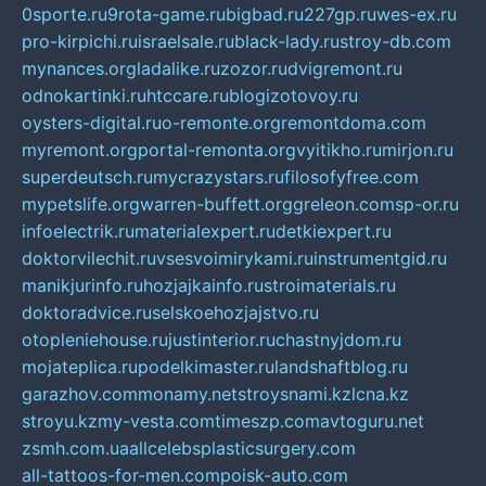
0sporte.ru
9rota-game.ru
bigbad.ru
227gp.ru
wes-ex.ru
pro-kirpichi.ru
israelsale.ru
black-lady.ru
stroy-db.com
mynances.org
ladalike.ru
zozor.ru
dvigremont.ru
odnokartinki.ru
htccare.ru
blogizotovoy.ru
oysters-digital.ru
o-remonte.org
remontdoma.com
myremont.org
portal-remonta.org
vyitikho.ru
mirjon.ru
superdeutsch.ru
mycrazystars.ru
filosofyfree.com
mypetslife.org
warren-buffett.org
greleon.com
sp-or.ru
infoelectrik.ru
materialexpert.ru
detkiexpert.ru
doktorvilechit.ru
vsesvoimirykami.ru
instrumentgid.ru
manikjurinfo.ru
hozjajkainfo.ru
stroimaterials.ru
doktoradvice.ru
selskoehozjajstvo.ru
otopleniehouse.ru
justinterior.ru
chastnyjdom.ru
mojateplica.ru
podelkimaster.ru
landshaftblog.ru
garazhov.com
monamy.net
stroysnami.kz
lcna.kz
stroyu.kz
my-vesta.com
timeszp.com
avtoguru.net
zsmh.com.ua
allcelebsplasticsurgery.com
all-tattoos-for-men.com
poisk-auto.com