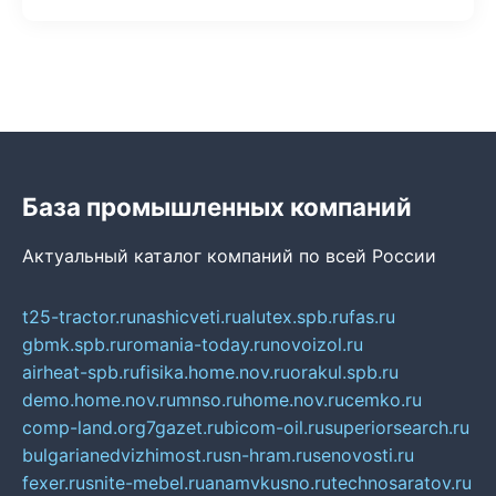
База промышленных компаний
Актуальный каталог компаний по всей России
t25-tractor.ru
nashicveti.ru
alutex.spb.ru
fas.ru
gbmk.spb.ru
romania-today.ru
novoizol.ru
airheat-spb.ru
fisika.home.nov.ru
orakul.spb.ru
demo.home.nov.ru
mnso.ru
home.nov.ru
cemko.ru
comp-land.org
7gazet.ru
bicom-oil.ru
superiorsearch.ru
bulgarianedvizhimost.ru
sn-hram.ru
senovosti.ru
fexer.ru
snite-mebel.ru
anamvkusno.ru
technosaratov.ru