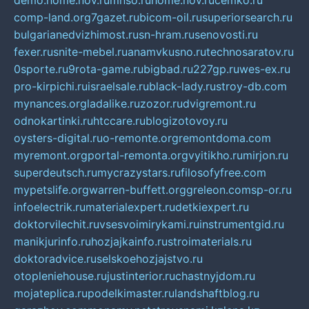
demo.home.nov.ru
mnso.ru
home.nov.ru
cemko.ru
comp-land.org
7gazet.ru
bicom-oil.ru
superiorsearch.ru
bulgarianedvizhimost.ru
sn-hram.ru
senovosti.ru
fexer.ru
snite-mebel.ru
anamvkusno.ru
technosaratov.ru
0sporte.ru
9rota-game.ru
bigbad.ru
227gp.ru
wes-ex.ru
pro-kirpichi.ru
israelsale.ru
black-lady.ru
stroy-db.com
mynances.org
ladalike.ru
zozor.ru
dvigremont.ru
odnokartinki.ru
htccare.ru
blogizotovoy.ru
oysters-digital.ru
o-remonte.org
remontdoma.com
myremont.org
portal-remonta.org
vyitikho.ru
mirjon.ru
superdeutsch.ru
mycrazystars.ru
filosofyfree.com
mypetslife.org
warren-buffett.org
greleon.com
sp-or.ru
infoelectrik.ru
materialexpert.ru
detkiexpert.ru
doktorvilechit.ru
vsesvoimirykami.ru
instrumentgid.ru
manikjurinfo.ru
hozjajkainfo.ru
stroimaterials.ru
doktoradvice.ru
selskoehozjajstvo.ru
otopleniehouse.ru
justinterior.ru
chastnyjdom.ru
mojateplica.ru
podelkimaster.ru
landshaftblog.ru