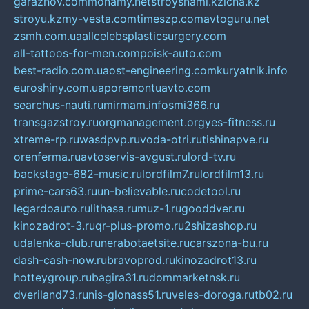
garazhov.com
monamy.net
stroysnami.kz
lcna.kz
stroyu.kz
my-vesta.com
timeszp.com
avtoguru.net
zsmh.com.ua
allcelebsplasticsurgery.com
all-tattoos-for-men.com
poisk-auto.com
best-radio.com.ua
ost-engineering.com
kuryatnik.info
euroshiny.com.ua
poremontuavto.com
searchus-nauti.ru
mirmam.info
smi366.ru
transgazstroy.ru
orgmanagement.org
yes-fitness.ru
xtreme-rp.ru
wasdpvp.ru
voda-otri.ru
tishinapve.ru
orenferma.ru
avtoservis-avgust.ru
lord-tv.ru
backstage-682-music.ru
lordfilm7.ru
lordfilm13.ru
prime-cars63.ru
un-believable.ru
codetool.ru
legardoauto.ru
lithasa.ru
muz-1.ru
gooddver.ru
kinozadrot-3.ru
qr-plus-promo.ru
2shizashop.ru
udalenka-club.ru
nerabotaetsite.ru
carszona-bu.ru
dash-cash-now.ru
bravoprod.ru
kinozadrot13.ru
hotteygroup.ru
bagira31.ru
dommarketnsk.ru
dveriland73.ru
nis-glonass51.ru
veles-doroga.ru
tb02.ru