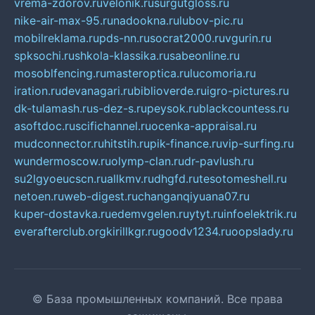
vrema-zdorov.ru
velonik.ru
surgutgloss.ru
nike-air-max-95.ru
nadookna.ru
lubov-pic.ru
mobilreklama.ru
pds-nn.ru
socrat2000.ru
vgurin.ru
spksochi.ru
shkola-klassika.ru
sabeonline.ru
mosoblfencing.ru
masteroptica.ru
lucomoria.ru
iration.ru
devanagari.ru
biblioverde.ru
igro-pictures.ru
dk-tulamash.ru
s-dez-s.ru
peysok.ru
blackcountess.ru
asoftdoc.ru
scifichannel.ru
ocenka-appraisal.ru
mudconnector.ru
hitstih.ru
pik-finance.ru
vip-surfing.ru
wundermoscow.ru
olymp-clan.ru
dr-pavlush.ru
su2lgyoeucscn.ru
allkmv.ru
dhgfd.ru
tesotomeshell.ru
netoen.ru
web-digest.ru
changanqiyuana07.ru
kuper-dostavka.ru
edemvgelen.ru
ytyt.ru
infoelektrik.ru
everafterclub.org
kirillkgr.ru
goodv1234.ru
oopslady.ru
© База промышленных компаний. Все права