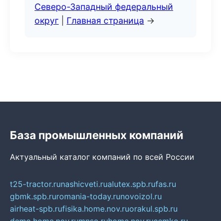
Северо-Западный федеральный
округ
|
Главная страница
→
База промышленных компаний
Актуальный каталог компаний по всей России
t25-tractor.ru
nashicveti.ru
alutex.spb.ru
fas.ru
gbmk.spb.ru
romania-today.ru
novoizol.ru
airheat-spb.ru
fisika.home.nov.ru
orakul.spb.ru