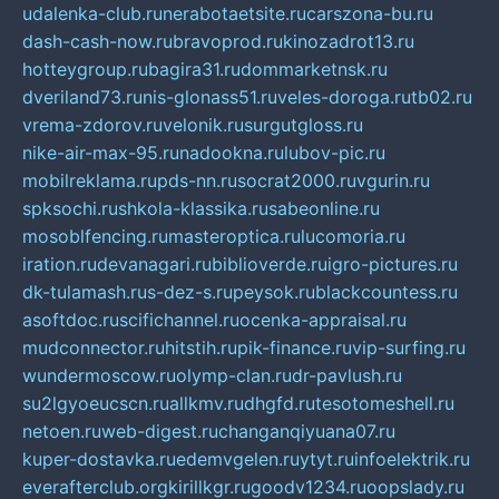
udalenka-club.ru
nerabotaetsite.ru
carszona-bu.ru
dash-cash-now.ru
bravoprod.ru
kinozadrot13.ru
hotteygroup.ru
bagira31.ru
dommarketnsk.ru
dveriland73.ru
nis-glonass51.ru
veles-doroga.ru
tb02.ru
vrema-zdorov.ru
velonik.ru
surgutgloss.ru
nike-air-max-95.ru
nadookna.ru
lubov-pic.ru
mobilreklama.ru
pds-nn.ru
socrat2000.ru
vgurin.ru
spksochi.ru
shkola-klassika.ru
sabeonline.ru
mosoblfencing.ru
masteroptica.ru
lucomoria.ru
iration.ru
devanagari.ru
biblioverde.ru
igro-pictures.ru
dk-tulamash.ru
s-dez-s.ru
peysok.ru
blackcountess.ru
asoftdoc.ru
scifichannel.ru
ocenka-appraisal.ru
mudconnector.ru
hitstih.ru
pik-finance.ru
vip-surfing.ru
wundermoscow.ru
olymp-clan.ru
dr-pavlush.ru
su2lgyoeucscn.ru
allkmv.ru
dhgfd.ru
tesotomeshell.ru
netoen.ru
web-digest.ru
changanqiyuana07.ru
kuper-dostavka.ru
edemvgelen.ru
ytyt.ru
infoelektrik.ru
everafterclub.org
kirillkgr.ru
goodv1234.ru
oopslady.ru