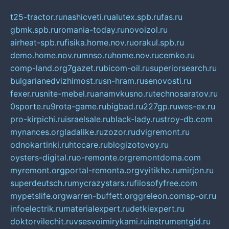
t25-tractor.ru
nashicveti.ru
alutex.spb.ru
fas.ru
gbmk.spb.ru
romania-today.ru
novoizol.ru
airheat-spb.ru
fisika.home.nov.ru
orakul.spb.ru
demo.home.nov.ru
mnso.ru
home.nov.ru
cemko.ru
comp-land.org
7gazet.ru
bicom-oil.ru
superiorsearch.ru
bulgarianedvizhimost.ru
sn-hram.ru
senovosti.ru
fexer.ru
snite-mebel.ru
anamvkusno.ru
technosaratov.ru
0sporte.ru
9rota-game.ru
bigbad.ru
227gp.ru
wes-ex.ru
pro-kirpichi.ru
israelsale.ru
black-lady.ru
stroy-db.com
mynances.org
ladalike.ru
zozor.ru
dvigremont.ru
odnokartinki.ru
htccare.ru
blogizotovoy.ru
oysters-digital.ru
o-remonte.org
remontdoma.com
myremont.org
portal-remonta.org
vyitikho.ru
mirjon.ru
superdeutsch.ru
mycrazystars.ru
filosofyfree.com
mypetslife.org
warren-buffett.org
greleon.com
sp-or.ru
infoelectrik.ru
materialexpert.ru
detkiexpert.ru
doktorvilechit.ru
vsesvoimirykami.ru
instrumentgid.ru