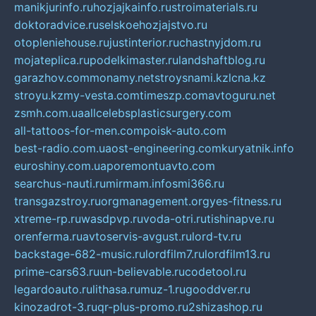
manikjurinfo.ru
hozjajkainfo.ru
stroimaterials.ru
doktoradvice.ru
selskoehozjajstvo.ru
otopleniehouse.ru
justinterior.ru
chastnyjdom.ru
mojateplica.ru
podelkimaster.ru
landshaftblog.ru
garazhov.com
monamy.net
stroysnami.kz
lcna.kz
stroyu.kz
my-vesta.com
timeszp.com
avtoguru.net
zsmh.com.ua
allcelebsplasticsurgery.com
all-tattoos-for-men.com
poisk-auto.com
best-radio.com.ua
ost-engineering.com
kuryatnik.info
euroshiny.com.ua
poremontuavto.com
searchus-nauti.ru
mirmam.info
smi366.ru
transgazstroy.ru
orgmanagement.org
yes-fitness.ru
xtreme-rp.ru
wasdpvp.ru
voda-otri.ru
tishinapve.ru
orenferma.ru
avtoservis-avgust.ru
lord-tv.ru
backstage-682-music.ru
lordfilm7.ru
lordfilm13.ru
prime-cars63.ru
un-believable.ru
codetool.ru
legardoauto.ru
lithasa.ru
muz-1.ru
gooddver.ru
kinozadrot-3.ru
qr-plus-promo.ru
2shizashop.ru