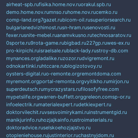
airheat-spb.ru
fisika.home.nov.ru
orakul.spb.ru
demo.home.nov.ru
mnso.ru
home.nov.ru
cemko.ru
comp-land.org
7gazet.ru
bicom-oil.ru
superiorsearch.ru
bulgarianedvizhimost.ru
sn-hram.ru
senovosti.ru
fexer.ru
snite-mebel.ru
anamvkusno.ru
technosaratov.ru
0sporte.ru
9rota-game.ru
bigbad.ru
227gp.ru
wes-ex.ru
pro-kirpichi.ru
israelsale.ru
black-lady.ru
stroy-db.com
mynances.org
ladalike.ru
zozor.ru
dvigremont.ru
odnokartinki.ru
htccare.ru
blogizotovoy.ru
oysters-digital.ru
o-remonte.org
remontdoma.com
myremont.org
portal-remonta.org
vyitikho.ru
mirjon.ru
superdeutsch.ru
mycrazystars.ru
filosofyfree.com
mypetslife.org
warren-buffett.org
greleon.com
sp-or.ru
infoelectrik.ru
materialexpert.ru
detkiexpert.ru
doktorvilechit.ru
vsesvoimirykami.ru
instrumentgid.ru
manikjurinfo.ru
hozjajkainfo.ru
stroimaterials.ru
doktoradvice.ru
selskoehozjajstvo.ru
otopleniehouse.ru
justinterior.ru
chastnyjdom.ru