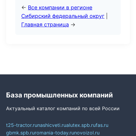
←
Все компании в регионе
Сибирский федеральный округ
|
Главная страница
→
База промышленных компаний
Актуальный каталог компаний по всей России
t25-tractor.ru
nashicveti.ru
alutex.spb.ru
fas.ru
gbmk.spb.ru
romania-today.ru
novoizol.ru