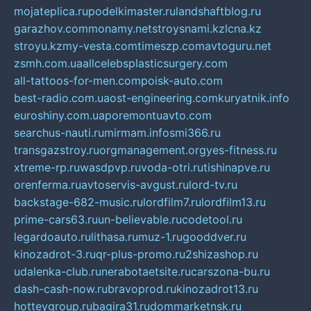
mojateplica.ru
podelkimaster.ru
landshaftblog.ru
garazhov.com
monamy.net
stroysnami.kz
lcna.kz
stroyu.kz
my-vesta.com
timeszp.com
avtoguru.net
zsmh.com.ua
allcelebsplasticsurgery.com
all-tattoos-for-men.com
poisk-auto.com
best-radio.com.ua
ost-engineering.com
kuryatnik.info
euroshiny.com.ua
poremontuavto.com
searchus-nauti.ru
mirmam.info
smi366.ru
transgazstroy.ru
orgmanagement.org
yes-fitness.ru
xtreme-rp.ru
wasdpvp.ru
voda-otri.ru
tishinapve.ru
orenferma.ru
avtoservis-avgust.ru
lord-tv.ru
backstage-682-music.ru
lordfilm7.ru
lordfilm13.ru
prime-cars63.ru
un-believable.ru
codetool.ru
legardoauto.ru
lithasa.ru
muz-1.ru
gooddver.ru
kinozadrot-3.ru
qr-plus-promo.ru
2shizashop.ru
udalenka-club.ru
nerabotaetsite.ru
carszona-bu.ru
dash-cash-now.ru
bravoprod.ru
kinozadrot13.ru
hotteygroup.ru
bagira31.ru
dommarketnsk.ru