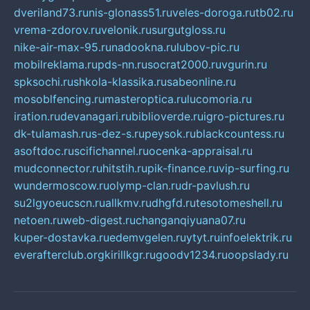
dveriland73.ru
nis-glonass51.ru
veles-doroga.ru
tb02.ru
vrema-zdorov.ru
velonik.ru
surgutgloss.ru
nike-air-max-95.ru
nadookna.ru
lubov-pic.ru
mobilreklama.ru
pds-nn.ru
socrat2000.ru
vgurin.ru
spksochi.ru
shkola-klassika.ru
sabeonline.ru
mosoblfencing.ru
masteroptica.ru
lucomoria.ru
iration.ru
devanagari.ru
biblioverde.ru
igro-pictures.ru
dk-tulamash.ru
s-dez-s.ru
peysok.ru
blackcountess.ru
asoftdoc.ru
scifichannel.ru
ocenka-appraisal.ru
mudconnector.ru
hitstih.ru
pik-finance.ru
vip-surfing.ru
wundermoscow.ru
olymp-clan.ru
dr-pavlush.ru
su2lgyoeucscn.ru
allkmv.ru
dhgfd.ru
tesotomeshell.ru
netoen.ru
web-digest.ru
changanqiyuana07.ru
kuper-dostavka.ru
edemvgelen.ru
ytyt.ru
infoelektrik.ru
everafterclub.org
kirillkgr.ru
goodv1234.ru
oopslady.ru