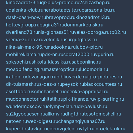
kinozadrot-3.ru
qr-plus-promo.ru
2shizashop.ru
udalenka-club.ru
nerabotaetsite.ru
carszona-bu.ru
dash-cash-now.ru
bravoprod.ru
kinozadrot13.ru
hotteygroup.ru
bagira31.ru
dommarketnsk.ru
dveriland73.ru
nis-glonass51.ru
veles-doroga.ru
tb02.ru
vrema-zdorov.ru
velonik.ru
surgutgloss.ru
nike-air-max-95.ru
nadookna.ru
lubov-pic.ru
mobilreklama.ru
pds-nn.ru
socrat2000.ru
vgurin.ru
spksochi.ru
shkola-klassika.ru
sabeonline.ru
mosoblfencing.ru
masteroptica.ru
lucomoria.ru
iration.ru
devanagari.ru
biblioverde.ru
igro-pictures.ru
dk-tulamash.ru
s-dez-s.ru
peysok.ru
blackcountess.ru
asoftdoc.ru
scifichannel.ru
ocenka-appraisal.ru
mudconnector.ru
hitstih.ru
pik-finance.ru
vip-surfing.ru
wundermoscow.ru
olymp-clan.ru
dr-pavlush.ru
su2lgyoeucscn.ru
allkmv.ru
dhgfd.ru
tesotomeshell.ru
netoen.ru
web-digest.ru
changanqiyuana07.ru
kuper-dostavka.ru
edemvgelen.ru
ytyt.ru
infoelektrik.ru