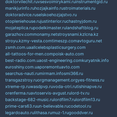
doktorvilechit.ru
vsesvoimirykami.ru
instrumentgid.ru
manikjurinfo.ru
hozjajkainfo.ru
stroimaterials.ru
doktoradvice.ru
selskoehozjajstvo.ru
otopleniehouse.ru
justinterior.ru
chastnyjdom.ru
mojateplica.ru
podelkimaster.ru
landshaftblog.ru
garazhov.com
monamy.net
stroysnami.kz
lcna.kz
stroyu.kz
my-vesta.com
timeszp.com
avtoguru.net
zsmh.com.ua
allcelebsplasticsurgery.com
all-tattoos-for-men.com
poisk-auto.com
best-radio.com.ua
ost-engineering.com
kuryatnik.info
euroshiny.com.ua
poremontuavto.com
searchus-nauti.ru
mirmam.info
smi366.ru
transgazstroy.ru
orgmanagement.org
yes-fitness.ru
xtreme-rp.ru
wasdpvp.ru
voda-otri.ru
tishinapve.ru
orenferma.ru
avtoservis-avgust.ru
lord-tv.ru
backstage-682-music.ru
lordfilm7.ru
lordfilm13.ru
prime-cars63.ru
un-believable.ru
codetool.ru
legardoauto.ru
lithasa.ru
muz-1.ru
gooddver.ru