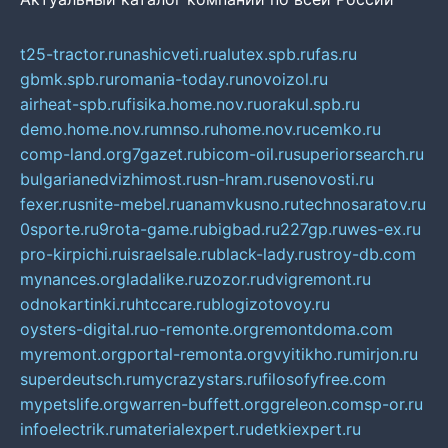
t25-tractor.ru
nashicveti.ru
alutex.spb.ru
fas.ru
gbmk.spb.ru
romania-today.ru
novoizol.ru
airheat-spb.ru
fisika.home.nov.ru
orakul.spb.ru
demo.home.nov.ru
mnso.ru
home.nov.ru
cemko.ru
comp-land.org
7gazet.ru
bicom-oil.ru
superiorsearch.ru
bulgarianedvizhimost.ru
sn-hram.ru
senovosti.ru
fexer.ru
snite-mebel.ru
anamvkusno.ru
technosaratov.ru
0sporte.ru
9rota-game.ru
bigbad.ru
227gp.ru
wes-ex.ru
pro-kirpichi.ru
israelsale.ru
black-lady.ru
stroy-db.com
mynances.org
ladalike.ru
zozor.ru
dvigremont.ru
odnokartinki.ru
htccare.ru
blogizotovoy.ru
oysters-digital.ru
o-remonte.org
remontdoma.com
myremont.org
portal-remonta.org
vyitikho.ru
mirjon.ru
superdeutsch.ru
mycrazystars.ru
filosofyfree.com
mypetslife.org
warren-buffett.org
greleon.com
sp-or.ru
infoelectrik.ru
materialexpert.ru
detkiexpert.ru