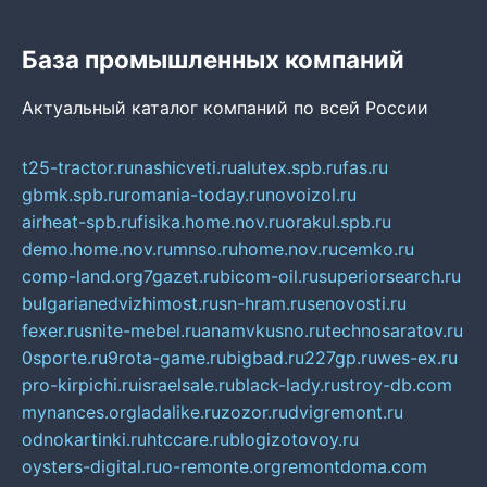
База промышленных компаний
Актуальный каталог компаний по всей России
t25-tractor.ru
nashicveti.ru
alutex.spb.ru
fas.ru
gbmk.spb.ru
romania-today.ru
novoizol.ru
airheat-spb.ru
fisika.home.nov.ru
orakul.spb.ru
demo.home.nov.ru
mnso.ru
home.nov.ru
cemko.ru
comp-land.org
7gazet.ru
bicom-oil.ru
superiorsearch.ru
bulgarianedvizhimost.ru
sn-hram.ru
senovosti.ru
fexer.ru
snite-mebel.ru
anamvkusno.ru
technosaratov.ru
0sporte.ru
9rota-game.ru
bigbad.ru
227gp.ru
wes-ex.ru
pro-kirpichi.ru
israelsale.ru
black-lady.ru
stroy-db.com
mynances.org
ladalike.ru
zozor.ru
dvigremont.ru
odnokartinki.ru
htccare.ru
blogizotovoy.ru
oysters-digital.ru
o-remonte.org
remontdoma.com