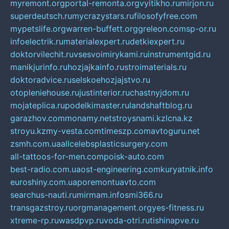
myremont.org
portal-remonta.org
vyitikho.ru
mirjon.ru
superdeutsch.ru
mycrazystars.ru
filosofyfree.com
mypetslife.org
warren-buffett.org
greleon.com
sp-or.ru
infoelectrik.ru
materialexpert.ru
detkiexpert.ru
doktorvilechit.ru
vsesvoimirykami.ru
instrumentgid.ru
manikjurinfo.ru
hozjajkainfo.ru
stroimaterials.ru
doktoradvice.ru
selskoehozjajstvo.ru
otopleniehouse.ru
justinterior.ru
chastnyjdom.ru
mojateplica.ru
podelkimaster.ru
landshaftblog.ru
garazhov.com
monamy.net
stroysnami.kz
lcna.kz
stroyu.kz
my-vesta.com
timeszp.com
avtoguru.net
zsmh.com.ua
allcelebsplasticsurgery.com
all-tattoos-for-men.com
poisk-auto.com
best-radio.com.ua
ost-engineering.com
kuryatnik.info
euroshiny.com.ua
poremontuavto.com
searchus-nauti.ru
mirmam.info
smi366.ru
transgazstroy.ru
orgmanagement.org
yes-fitness.ru
xtreme-rp.ru
wasdpvp.ru
voda-otri.ru
tishinapve.ru