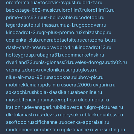
orenferma.ru
avtoservis-avgust.ru
lord-tv.ru
backstage-682-music.ru
lordfilm7.ru
lordfilm13.ru
prime-cars63.ru
un-believable.ru
codetool.ru
legardoauto.ru
lithasa.ru
muz-1.ru
gooddver.ru
kinozadrot-3.ru
qr-plus-promo.ru
2shizashop.ru
udalenka-club.ru
nerabotaetsite.ru
carszona-bu.ru
dash-cash-now.ru
bravoprod.ru
kinozadrot13.ru
hotteygroup.ru
bagira31.ru
dommarketnsk.ru
dveriland73.ru
nis-glonass51.ru
veles-doroga.ru
tb02.ru
vrema-zdorov.ru
velonik.ru
surgutgloss.ru
nike-air-max-95.ru
nadookna.ru
lubov-pic.ru
mobilreklama.ru
pds-nn.ru
socrat2000.ru
vgurin.ru
spksochi.ru
shkola-klassika.ru
sabeonline.ru
mosoblfencing.ru
masteroptica.ru
lucomoria.ru
iration.ru
devanagari.ru
biblioverde.ru
igro-pictures.ru
dk-tulamash.ru
s-dez-s.ru
peysok.ru
blackcountess.ru
asoftdoc.ru
scifichannel.ru
ocenka-appraisal.ru
mudconnector.ru
hitstih.ru
pik-finance.ru
vip-surfing.ru