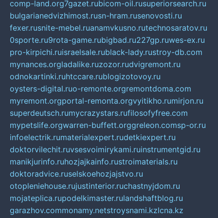
comp-land.org
7gazet.ru
bicom-oil.ru
superiorsearch.ru
bulgarianedvizhimost.ru
sn-hram.ru
senovosti.ru
fexer.ru
snite-mebel.ru
anamvkusno.ru
technosaratov.ru
0sporte.ru
9rota-game.ru
bigbad.ru
227gp.ru
wes-ex.ru
pro-kirpichi.ru
israelsale.ru
black-lady.ru
stroy-db.com
mynances.org
ladalike.ru
zozor.ru
dvigremont.ru
odnokartinki.ru
htccare.ru
blogizotovoy.ru
oysters-digital.ru
o-remonte.org
remontdoma.com
myremont.org
portal-remonta.org
vyitikho.ru
mirjon.ru
superdeutsch.ru
mycrazystars.ru
filosofyfree.com
mypetslife.org
warren-buffett.org
greleon.com
sp-or.ru
infoelectrik.ru
materialexpert.ru
detkiexpert.ru
doktorvilechit.ru
vsesvoimirykami.ru
instrumentgid.ru
manikjurinfo.ru
hozjajkainfo.ru
stroimaterials.ru
doktoradvice.ru
selskoehozjajstvo.ru
otopleniehouse.ru
justinterior.ru
chastnyjdom.ru
mojateplica.ru
podelkimaster.ru
landshaftblog.ru
garazhov.com
monamy.net
stroysnami.kz
lcna.kz