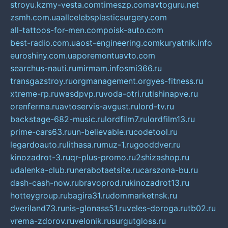
stroyu.kz
my-vesta.com
timeszp.com
avtoguru.net
zsmh.com.ua
allcelebsplasticsurgery.com
all-tattoos-for-men.com
poisk-auto.com
best-radio.com.ua
ost-engineering.com
kuryatnik.info
euroshiny.com.ua
poremontuavto.com
searchus-nauti.ru
mirmam.info
smi366.ru
transgazstroy.ru
orgmanagement.org
yes-fitness.ru
xtreme-rp.ru
wasdpvp.ru
voda-otri.ru
tishinapve.ru
orenferma.ru
avtoservis-avgust.ru
lord-tv.ru
backstage-682-music.ru
lordfilm7.ru
lordfilm13.ru
prime-cars63.ru
un-believable.ru
codetool.ru
legardoauto.ru
lithasa.ru
muz-1.ru
gooddver.ru
kinozadrot-3.ru
qr-plus-promo.ru
2shizashop.ru
udalenka-club.ru
nerabotaetsite.ru
carszona-bu.ru
dash-cash-now.ru
bravoprod.ru
kinozadrot13.ru
hotteygroup.ru
bagira31.ru
dommarketnsk.ru
dveriland73.ru
nis-glonass51.ru
veles-doroga.ru
tb02.ru
vrema-zdorov.ru
velonik.ru
surgutgloss.ru