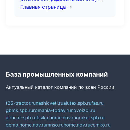
Главная страница
→
База промышленных компаний
Актуальный каталог компаний по всей России
t25-tractor.ru
nashicveti.ru
alutex.spb.ru
fas.ru
gbmk.spb.ru
romania-today.ru
novoizol.ru
airheat-spb.ru
fisika.home.nov.ru
orakul.spb.ru
demo.home.nov.ru
mnso.ru
home.nov.ru
cemko.ru