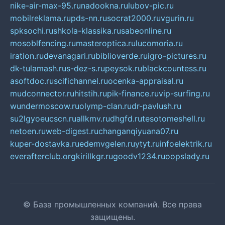
nike-air-max-95.ru
nadookna.ru
lubov-pic.ru
mobilreklama.ru
pds-nn.ru
socrat2000.ru
vgurin.ru
spksochi.ru
shkola-klassika.ru
sabeonline.ru
mosoblfencing.ru
masteroptica.ru
lucomoria.ru
iration.ru
devanagari.ru
biblioverde.ru
igro-pictures.ru
dk-tulamash.ru
s-dez-s.ru
peysok.ru
blackcountess.ru
asoftdoc.ru
scifichannel.ru
ocenka-appraisal.ru
mudconnector.ru
hitstih.ru
pik-finance.ru
vip-surfing.ru
wundermoscow.ru
olymp-clan.ru
dr-pavlush.ru
su2lgyoeucscn.ru
allkmv.ru
dhgfd.ru
tesotomeshell.ru
netoen.ru
web-digest.ru
changanqiyuana07.ru
kuper-dostavka.ru
edemvgelen.ru
ytyt.ru
infoelektrik.ru
everafterclub.org
kirillkgr.ru
goodv1234.ru
oopslady.ru
© База промышленных компаний. Все права
защищены.