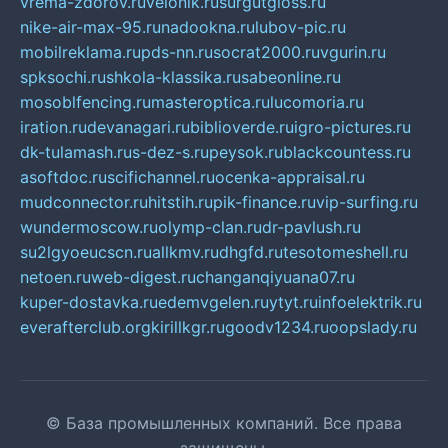
vrema-zdorov.ru
velonik.ru
surgutgloss.ru
nike-air-max-95.ru
nadookna.ru
lubov-pic.ru
mobilreklama.ru
pds-nn.ru
socrat2000.ru
vgurin.ru
spksochi.ru
shkola-klassika.ru
sabeonline.ru
mosoblfencing.ru
masteroptica.ru
lucomoria.ru
iration.ru
devanagari.ru
biblioverde.ru
igro-pictures.ru
dk-tulamash.ru
s-dez-s.ru
peysok.ru
blackcountess.ru
asoftdoc.ru
scifichannel.ru
ocenka-appraisal.ru
mudconnector.ru
hitstih.ru
pik-finance.ru
vip-surfing.ru
wundermoscow.ru
olymp-clan.ru
dr-pavlush.ru
su2lgyoeucscn.ru
allkmv.ru
dhgfd.ru
tesotomeshell.ru
netoen.ru
web-digest.ru
changanqiyuana07.ru
kuper-dostavka.ru
edemvgelen.ru
ytyt.ru
infoelektrik.ru
everafterclub.org
kirillkgr.ru
goodv1234.ru
oopslady.ru
© База промышленных компаний. Все права