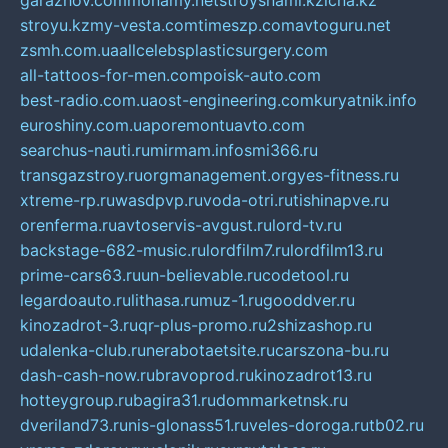
garazhov.com
monamy.net
stroysnami.kz
lcna.kz
stroyu.kz
my-vesta.com
timeszp.com
avtoguru.net
zsmh.com.ua
allcelebsplasticsurgery.com
all-tattoos-for-men.com
poisk-auto.com
best-radio.com.ua
ost-engineering.com
kuryatnik.info
euroshiny.com.ua
poremontuavto.com
searchus-nauti.ru
mirmam.info
smi366.ru
transgazstroy.ru
orgmanagement.org
yes-fitness.ru
xtreme-rp.ru
wasdpvp.ru
voda-otri.ru
tishinapve.ru
orenferma.ru
avtoservis-avgust.ru
lord-tv.ru
backstage-682-music.ru
lordfilm7.ru
lordfilm13.ru
prime-cars63.ru
un-believable.ru
codetool.ru
legardoauto.ru
lithasa.ru
muz-1.ru
gooddver.ru
kinozadrot-3.ru
qr-plus-promo.ru
2shizashop.ru
udalenka-club.ru
nerabotaetsite.ru
carszona-bu.ru
dash-cash-now.ru
bravoprod.ru
kinozadrot13.ru
hotteygroup.ru
bagira31.ru
dommarketnsk.ru
dveriland73.ru
nis-glonass51.ru
veles-doroga.ru
tb02.ru