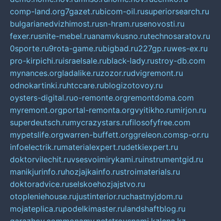
comp-land.org
7gazet.ru
bicom-oil.ru
superiorsearch.ru
bulgarianedvizhimost.ru
sn-hram.ru
senovosti.ru
fexer.ru
snite-mebel.ru
anamvkusno.ru
technosaratov.ru
0sporte.ru
9rota-game.ru
bigbad.ru
227gp.ru
wes-ex.ru
pro-kirpichi.ru
israelsale.ru
black-lady.ru
stroy-db.com
mynances.org
ladalike.ru
zozor.ru
dvigremont.ru
odnokartinki.ru
htccare.ru
blogizotovoy.ru
oysters-digital.ru
o-remonte.org
remontdoma.com
myremont.org
portal-remonta.org
vyitikho.ru
mirjon.ru
superdeutsch.ru
mycrazystars.ru
filosofyfree.com
mypetslife.org
warren-buffett.org
greleon.com
sp-or.ru
infoelectrik.ru
materialexpert.ru
detkiexpert.ru
doktorvilechit.ru
vsesvoimirykami.ru
instrumentgid.ru
manikjurinfo.ru
hozjajkainfo.ru
stroimaterials.ru
doktoradvice.ru
selskoehozjajstvo.ru
otopleniehouse.ru
justinterior.ru
chastnyjdom.ru
mojateplica.ru
podelkimaster.ru
landshaftblog.ru