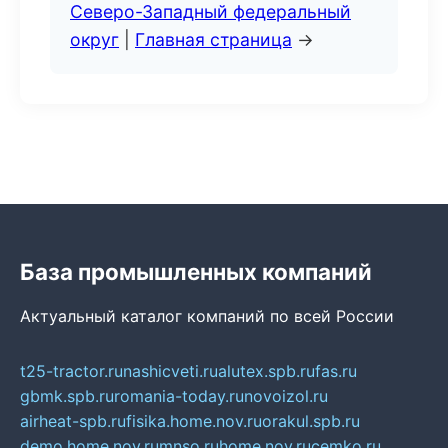
Северо-Западный федеральный
округ
|
Главная страница
→
База промышленных компаний
Актуальный каталог компаний по всей России
t25-tractor.ru
nashicveti.ru
alutex.spb.ru
fas.ru
gbmk.spb.ru
romania-today.ru
novoizol.ru
airheat-spb.ru
fisika.home.nov.ru
orakul.spb.ru
demo.home.nov.ru
mnso.ru
home.nov.ru
cemko.ru