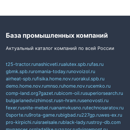
База промышленных компаний
Актуальный каталог компаний по всей России
t25-tractor.ru
nashicveti.ru
alutex.spb.ru
fas.ru
gbmk.spb.ru
romania-today.ru
novoizol.ru
airheat-spb.ru
fisika.home.nov.ru
orakul.spb.ru
demo.home.nov.ru
mnso.ru
home.nov.ru
cemko.ru
comp-land.org
7gazet.ru
bicom-oil.ru
superiorsearch.ru
bulgarianedvizhimost.ru
sn-hram.ru
senovosti.ru
fexer.ru
snite-mebel.ru
anamvkusno.ru
technosaratov.ru
0sporte.ru
9rota-game.ru
bigbad.ru
227gp.ru
wes-ex.ru
pro-kirpichi.ru
israelsale.ru
black-lady.ru
stroy-db.com
mynances.org
ladalike.ru
zozor.ru
dvigremont.ru