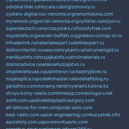
odnokartinki.ru
htccare.ru
blogizotovoy.ru
oysters-digital.ru
o-remonte.org
remontdoma.com
myremont.org
portal-remonta.org
vyitikho.ru
mirjon.ru
superdeutsch.ru
mycrazystars.ru
filosofyfree.com
mypetslife.org
warren-buffett.org
greleon.com
sp-or.ru
infoelectrik.ru
materialexpert.ru
detkiexpert.ru
doktorvilechit.ru
vsesvoimirykami.ru
instrumentgid.ru
manikjurinfo.ru
hozjajkainfo.ru
stroimaterials.ru
doktoradvice.ru
selskoehozjajstvo.ru
otopleniehouse.ru
justinterior.ru
chastnyjdom.ru
mojateplica.ru
podelkimaster.ru
landshaftblog.ru
garazhov.com
monamy.net
stroysnami.kz
lcna.kz
stroyu.kz
my-vesta.com
timeszp.com
avtoguru.net
zsmh.com.ua
allcelebsplasticsurgery.com
all-tattoos-for-men.com
poisk-auto.com
best-radio.com.ua
ost-engineering.com
kuryatnik.info
euroshiny.com.ua
poremontuavto.com