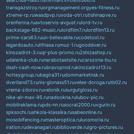
searchus-nauti.ru
mirmam.info
smi366.ru
transgazstroy.ru
orgmanagement.org
yes-fitness.ru
xtreme-rp.ru
wasdpvp.ru
voda-otri.ru
tishinapve.ru
orenferma.ru
avtoservis-avgust.ru
lord-tv.ru
backstage-682-music.ru
lordfilm7.ru
lordfilm13.ru
prime-cars63.ru
un-believable.ru
codetool.ru
legardoauto.ru
lithasa.ru
muz-1.ru
gooddver.ru
kinozadrot-3.ru
qr-plus-promo.ru
2shizashop.ru
udalenka-club.ru
nerabotaetsite.ru
carszona-bu.ru
dash-cash-now.ru
bravoprod.ru
kinozadrot13.ru
hotteygroup.ru
bagira31.ru
dommarketnsk.ru
dveriland73.ru
nis-glonass51.ru
veles-doroga.ru
tb02.ru
vrema-zdorov.ru
velonik.ru
surgutgloss.ru
nike-air-max-95.ru
nadookna.ru
lubov-pic.ru
mobilreklama.ru
pds-nn.ru
socrat2000.ru
vgurin.ru
spksochi.ru
shkola-klassika.ru
sabeonline.ru
mosoblfencing.ru
masteroptica.ru
lucomoria.ru
iration.ru
devanagari.ru
biblioverde.ru
igro-pictures.ru