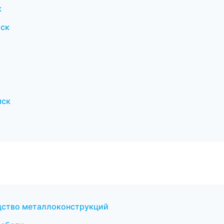
к
тск
мск
дство металлоконструкций