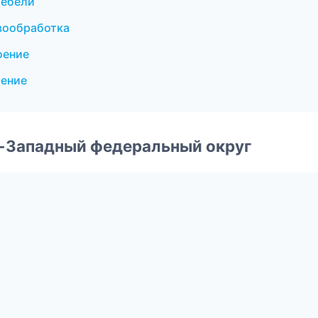
мебели
вообработка
оение
оение
о-Западный федеральный округ