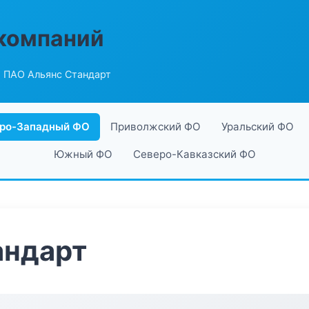
компаний
 ПАО Альянс Стандарт
ро-Западный ФО
Приволжский ФО
Уральский ФО
Южный ФО
Северо-Кавказский ФО
андарт