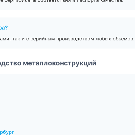
е сертификаты соответствия и паспорта качества.
за?
ами, так и с серийным производством любых объемов.
одство металлоконструкций
рбург