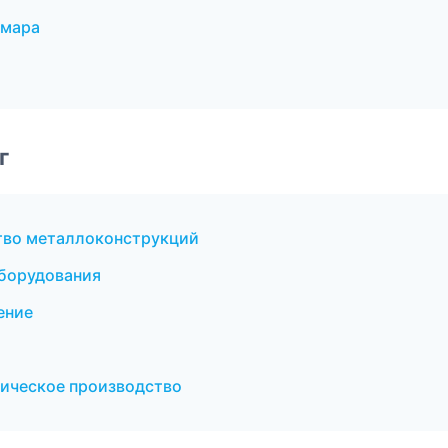
амара
г
тво металлоконструкций
оборудования
ение
ическое производство