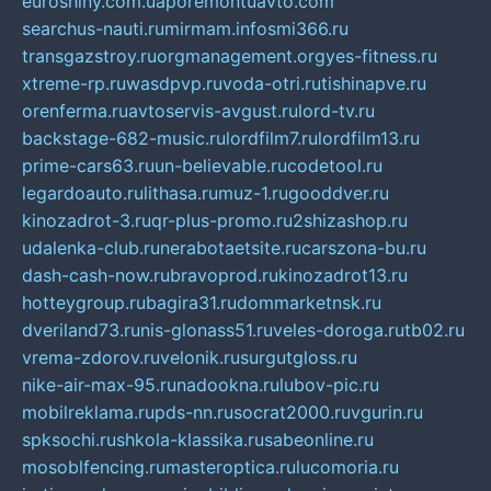
euroshiny.com.ua
poremontuavto.com
searchus-nauti.ru
mirmam.info
smi366.ru
transgazstroy.ru
orgmanagement.org
yes-fitness.ru
xtreme-rp.ru
wasdpvp.ru
voda-otri.ru
tishinapve.ru
orenferma.ru
avtoservis-avgust.ru
lord-tv.ru
backstage-682-music.ru
lordfilm7.ru
lordfilm13.ru
prime-cars63.ru
un-believable.ru
codetool.ru
legardoauto.ru
lithasa.ru
muz-1.ru
gooddver.ru
kinozadrot-3.ru
qr-plus-promo.ru
2shizashop.ru
udalenka-club.ru
nerabotaetsite.ru
carszona-bu.ru
dash-cash-now.ru
bravoprod.ru
kinozadrot13.ru
hotteygroup.ru
bagira31.ru
dommarketnsk.ru
dveriland73.ru
nis-glonass51.ru
veles-doroga.ru
tb02.ru
vrema-zdorov.ru
velonik.ru
surgutgloss.ru
nike-air-max-95.ru
nadookna.ru
lubov-pic.ru
mobilreklama.ru
pds-nn.ru
socrat2000.ru
vgurin.ru
spksochi.ru
shkola-klassika.ru
sabeonline.ru
mosoblfencing.ru
masteroptica.ru
lucomoria.ru