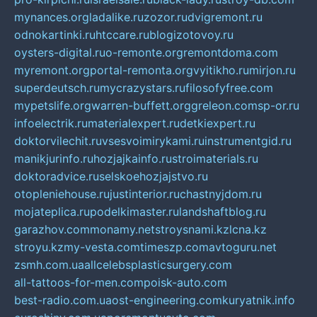
mynances.org
ladalike.ru
zozor.ru
dvigremont.ru
odnokartinki.ru
htccare.ru
blogizotovoy.ru
oysters-digital.ru
o-remonte.org
remontdoma.com
myremont.org
portal-remonta.org
vyitikho.ru
mirjon.ru
superdeutsch.ru
mycrazystars.ru
filosofyfree.com
mypetslife.org
warren-buffett.org
greleon.com
sp-or.ru
infoelectrik.ru
materialexpert.ru
detkiexpert.ru
doktorvilechit.ru
vsesvoimirykami.ru
instrumentgid.ru
manikjurinfo.ru
hozjajkainfo.ru
stroimaterials.ru
doktoradvice.ru
selskoehozjajstvo.ru
otopleniehouse.ru
justinterior.ru
chastnyjdom.ru
mojateplica.ru
podelkimaster.ru
landshaftblog.ru
garazhov.com
monamy.net
stroysnami.kz
lcna.kz
stroyu.kz
my-vesta.com
timeszp.com
avtoguru.net
zsmh.com.ua
allcelebsplasticsurgery.com
all-tattoos-for-men.com
poisk-auto.com
best-radio.com.ua
ost-engineering.com
kuryatnik.info