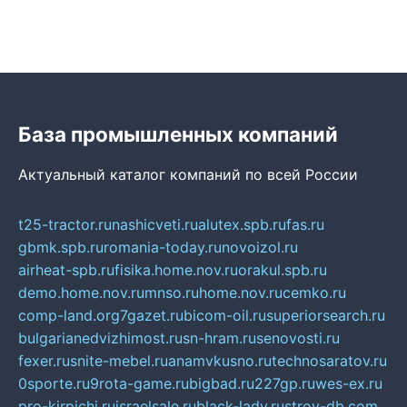
База промышленных компаний
Актуальный каталог компаний по всей России
t25-tractor.ru
nashicveti.ru
alutex.spb.ru
fas.ru
gbmk.spb.ru
romania-today.ru
novoizol.ru
airheat-spb.ru
fisika.home.nov.ru
orakul.spb.ru
demo.home.nov.ru
mnso.ru
home.nov.ru
cemko.ru
comp-land.org
7gazet.ru
bicom-oil.ru
superiorsearch.ru
bulgarianedvizhimost.ru
sn-hram.ru
senovosti.ru
fexer.ru
snite-mebel.ru
anamvkusno.ru
technosaratov.ru
0sporte.ru
9rota-game.ru
bigbad.ru
227gp.ru
wes-ex.ru
pro-kirpichi.ru
israelsale.ru
black-lady.ru
stroy-db.com