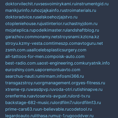
doktorvilechit.ru
vsesvoimirykami.ru
instrumentgid.ru
manikjurinfo.ru
hozjajkainfo.ru
stroimaterials.ru
doktoradvice.ru
selskoehozjajstvo.ru
otopleniehouse.ru
justinterior.ru
chastnyjdom.ru
mojateplica.ru
podelkimaster.ru
landshaftblog.ru
garazhov.com
monamy.net
stroysnami.kz
lcna.kz
stroyu.kz
my-vesta.com
timeszp.com
avtoguru.net
zsmh.com.ua
allcelebsplasticsurgery.com
all-tattoos-for-men.com
poisk-auto.com
best-radio.com.ua
ost-engineering.com
kuryatnik.info
euroshiny.com.ua
poremontuavto.com
searchus-nauti.ru
mirmam.info
smi366.ru
transgazstroy.ru
orgmanagement.org
yes-fitness.ru
xtreme-rp.ru
wasdpvp.ru
voda-otri.ru
tishinapve.ru
orenferma.ru
avtoservis-avgust.ru
lord-tv.ru
backstage-682-music.ru
lordfilm7.ru
lordfilm13.ru
prime-cars63.ru
un-believable.ru
codetool.ru
legardoauto.ru
lithasa.ru
muz-1.ru
gooddver.ru