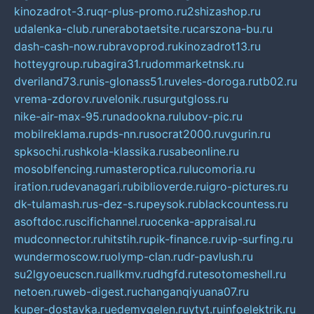
kinozadrot-3.ru
qr-plus-promo.ru
2shizashop.ru
udalenka-club.ru
nerabotaetsite.ru
carszona-bu.ru
dash-cash-now.ru
bravoprod.ru
kinozadrot13.ru
hotteygroup.ru
bagira31.ru
dommarketnsk.ru
dveriland73.ru
nis-glonass51.ru
veles-doroga.ru
tb02.ru
vrema-zdorov.ru
velonik.ru
surgutgloss.ru
nike-air-max-95.ru
nadookna.ru
lubov-pic.ru
mobilreklama.ru
pds-nn.ru
socrat2000.ru
vgurin.ru
spksochi.ru
shkola-klassika.ru
sabeonline.ru
mosoblfencing.ru
masteroptica.ru
lucomoria.ru
iration.ru
devanagari.ru
biblioverde.ru
igro-pictures.ru
dk-tulamash.ru
s-dez-s.ru
peysok.ru
blackcountess.ru
asoftdoc.ru
scifichannel.ru
ocenka-appraisal.ru
mudconnector.ru
hitstih.ru
pik-finance.ru
vip-surfing.ru
wundermoscow.ru
olymp-clan.ru
dr-pavlush.ru
su2lgyoeucscn.ru
allkmv.ru
dhgfd.ru
tesotomeshell.ru
netoen.ru
web-digest.ru
changanqiyuana07.ru
kuper-dostavka.ru
edemvgelen.ru
ytyt.ru
infoelektrik.ru