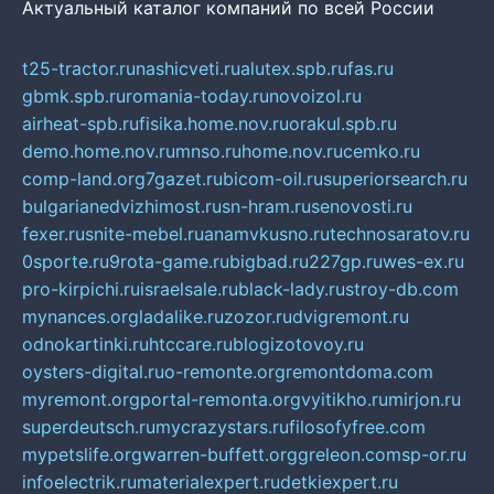
Актуальный каталог компаний по всей России
t25-tractor.ru
nashicveti.ru
alutex.spb.ru
fas.ru
gbmk.spb.ru
romania-today.ru
novoizol.ru
airheat-spb.ru
fisika.home.nov.ru
orakul.spb.ru
demo.home.nov.ru
mnso.ru
home.nov.ru
cemko.ru
comp-land.org
7gazet.ru
bicom-oil.ru
superiorsearch.ru
bulgarianedvizhimost.ru
sn-hram.ru
senovosti.ru
fexer.ru
snite-mebel.ru
anamvkusno.ru
technosaratov.ru
0sporte.ru
9rota-game.ru
bigbad.ru
227gp.ru
wes-ex.ru
pro-kirpichi.ru
israelsale.ru
black-lady.ru
stroy-db.com
mynances.org
ladalike.ru
zozor.ru
dvigremont.ru
odnokartinki.ru
htccare.ru
blogizotovoy.ru
oysters-digital.ru
o-remonte.org
remontdoma.com
myremont.org
portal-remonta.org
vyitikho.ru
mirjon.ru
superdeutsch.ru
mycrazystars.ru
filosofyfree.com
mypetslife.org
warren-buffett.org
greleon.com
sp-or.ru
infoelectrik.ru
materialexpert.ru
detkiexpert.ru