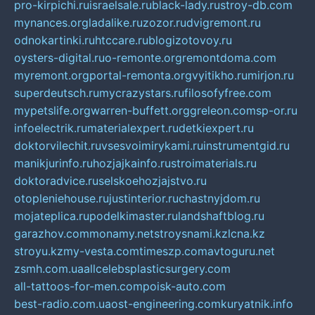
pro-kirpichi.ru
israelsale.ru
black-lady.ru
stroy-db.com
mynances.org
ladalike.ru
zozor.ru
dvigremont.ru
odnokartinki.ru
htccare.ru
blogizotovoy.ru
oysters-digital.ru
o-remonte.org
remontdoma.com
myremont.org
portal-remonta.org
vyitikho.ru
mirjon.ru
superdeutsch.ru
mycrazystars.ru
filosofyfree.com
mypetslife.org
warren-buffett.org
greleon.com
sp-or.ru
infoelectrik.ru
materialexpert.ru
detkiexpert.ru
doktorvilechit.ru
vsesvoimirykami.ru
instrumentgid.ru
manikjurinfo.ru
hozjajkainfo.ru
stroimaterials.ru
doktoradvice.ru
selskoehozjajstvo.ru
otopleniehouse.ru
justinterior.ru
chastnyjdom.ru
mojateplica.ru
podelkimaster.ru
landshaftblog.ru
garazhov.com
monamy.net
stroysnami.kz
lcna.kz
stroyu.kz
my-vesta.com
timeszp.com
avtoguru.net
zsmh.com.ua
allcelebsplasticsurgery.com
all-tattoos-for-men.com
poisk-auto.com
best-radio.com.ua
ost-engineering.com
kuryatnik.info