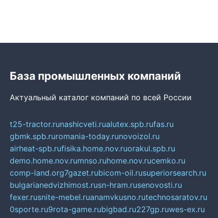
База промышленных компаний
Актуальный каталог компаний по всей России
t25-tractor.ru
nashicveti.ru
alutex.spb.ru
fas.ru
gbmk.spb.ru
romania-today.ru
novoizol.ru
airheat-spb.ru
fisika.home.nov.ru
orakul.spb.ru
demo.home.nov.ru
mnso.ru
home.nov.ru
cemko.ru
comp-land.org
7gazet.ru
bicom-oil.ru
superiorsearch.ru
bulgarianedvizhimost.ru
sn-hram.ru
senovosti.ru
fexer.ru
snite-mebel.ru
anamvkusno.ru
technosaratov.ru
0sporte.ru
9rota-game.ru
bigbad.ru
227gp.ru
wes-ex.ru