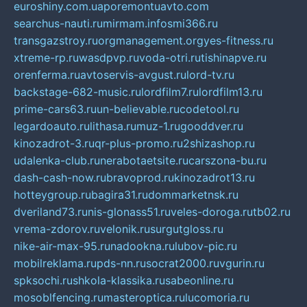
euroshiny.com.ua
poremontuavto.com
searchus-nauti.ru
mirmam.info
smi366.ru
transgazstroy.ru
orgmanagement.org
yes-fitness.ru
xtreme-rp.ru
wasdpvp.ru
voda-otri.ru
tishinapve.ru
orenferma.ru
avtoservis-avgust.ru
lord-tv.ru
backstage-682-music.ru
lordfilm7.ru
lordfilm13.ru
prime-cars63.ru
un-believable.ru
codetool.ru
legardoauto.ru
lithasa.ru
muz-1.ru
gooddver.ru
kinozadrot-3.ru
qr-plus-promo.ru
2shizashop.ru
udalenka-club.ru
nerabotaetsite.ru
carszona-bu.ru
dash-cash-now.ru
bravoprod.ru
kinozadrot13.ru
hotteygroup.ru
bagira31.ru
dommarketnsk.ru
dveriland73.ru
nis-glonass51.ru
veles-doroga.ru
tb02.ru
vrema-zdorov.ru
velonik.ru
surgutgloss.ru
nike-air-max-95.ru
nadookna.ru
lubov-pic.ru
mobilreklama.ru
pds-nn.ru
socrat2000.ru
vgurin.ru
spksochi.ru
shkola-klassika.ru
sabeonline.ru
mosoblfencing.ru
masteroptica.ru
lucomoria.ru