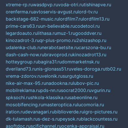
xtreme-rp.ru
wasdpvp.ru
voda-otri.ru
tishinapve.ru
orenferma.ru
avtoservis-avgust.ru
lord-tv.ru
backstage-682-music.ru
lordfilm7.ru
lordfilm13.ru
prime-cars63.ru
un-believable.ru
codetool.ru
legardoauto.ru
lithasa.ru
muz-1.ru
gooddver.ru
kinozadrot-3.ru
qr-plus-promo.ru
2shizashop.ru
udalenka-club.ru
nerabotaetsite.ru
carszona-bu.ru
dash-cash-now.ru
bravoprod.ru
kinozadrot13.ru
hotteygroup.ru
bagira31.ru
dommarketnsk.ru
dveriland73.ru
nis-glonass51.ru
veles-doroga.ru
tb02.ru
vrema-zdorov.ru
velonik.ru
surgutgloss.ru
nike-air-max-95.ru
nadookna.ru
lubov-pic.ru
mobilreklama.ru
pds-nn.ru
socrat2000.ru
vgurin.ru
spksochi.ru
shkola-klassika.ru
sabeonline.ru
mosoblfencing.ru
masteroptica.ru
lucomoria.ru
iration.ru
devanagari.ru
biblioverde.ru
igro-pictures.ru
dk-tulamash.ru
s-dez-s.ru
peysok.ru
blackcountess.ru
asoftdoc.ru
scifichannel.ru
ocenka-appraisal.ru