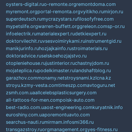
oysters-digital.ru
o-remonte.org
remontdoma.com
myremont.org
portal-remonta.org
vyitikho.ru
mirjon.ru
superdeutsch.ru
mycrazystars.ru
filosofyfree.com
mypetslife.org
warren-buffett.org
greleon.com
sp-or.ru
infoelectrik.ru
materialexpert.ru
detkiexpert.ru
doktorvilechit.ru
vsesvoimirykami.ru
instrumentgid.ru
manikjurinfo.ru
hozjajkainfo.ru
stroimaterials.ru
doktoradvice.ru
selskoehozjajstvo.ru
otopleniehouse.ru
justinterior.ru
chastnyjdom.ru
mojateplica.ru
podelkimaster.ru
landshaftblog.ru
garazhov.com
monamy.net
stroysnami.kz
lcna.kz
stroyu.kz
my-vesta.com
timeszp.com
avtoguru.net
zsmh.com.ua
allcelebsplasticsurgery.com
all-tattoos-for-men.com
poisk-auto.com
best-radio.com.ua
ost-engineering.com
kuryatnik.info
euroshiny.com.ua
poremontuavto.com
searchus-nauti.ru
mirmam.info
smi366.ru
transgazstroy.ru
orgmanagement.org
yes-fitness.ru