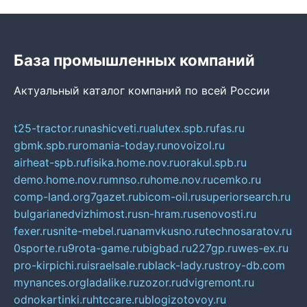
База промышленных компаний
Актуальный каталог компаний по всей России
t25-tractor.ru
nashicveti.ru
alutex.spb.ru
fas.ru
gbmk.spb.ru
romania-today.ru
novoizol.ru
airheat-spb.ru
fisika.home.nov.ru
orakul.spb.ru
demo.home.nov.ru
mnso.ru
home.nov.ru
cemko.ru
comp-land.org
7gazet.ru
bicom-oil.ru
superiorsearch.ru
bulgarianedvizhimost.ru
sn-hram.ru
senovosti.ru
fexer.ru
snite-mebel.ru
anamvkusno.ru
technosaratov.ru
0sporte.ru
9rota-game.ru
bigbad.ru
227gp.ru
wes-ex.ru
pro-kirpichi.ru
israelsale.ru
black-lady.ru
stroy-db.com
mynances.org
ladalike.ru
zozor.ru
dvigremont.ru
odnokartinki.ru
htccare.ru
blogizotovoy.ru