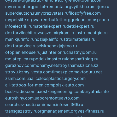
oysters-digital.ru
o-remonte.org
remontdoma.com
myremont.org
portal-remonta.org
vyitikho.ru
mirjon.ru
superdeutsch.ru
mycrazystars.ru
filosofyfree.com
mypetslife.org
warren-buffett.org
greleon.com
sp-or.ru
infoelectrik.ru
materialexpert.ru
detkiexpert.ru
doktorvilechit.ru
vsesvoimirykami.ru
instrumentgid.ru
manikjurinfo.ru
hozjajkainfo.ru
stroimaterials.ru
doktoradvice.ru
selskoehozjajstvo.ru
otopleniehouse.ru
justinterior.ru
chastnyjdom.ru
mojateplica.ru
podelkimaster.ru
landshaftblog.ru
garazhov.com
monamy.net
stroysnami.kz
lcna.kz
stroyu.kz
my-vesta.com
timeszp.com
avtoguru.net
zsmh.com.ua
allcelebsplasticsurgery.com
all-tattoos-for-men.com
poisk-auto.com
best-radio.com.ua
ost-engineering.com
kuryatnik.info
euroshiny.com.ua
poremontuavto.com
searchus-nauti.ru
mirmam.info
smi366.ru
transgazstroy.ru
orgmanagement.org
yes-fitness.ru