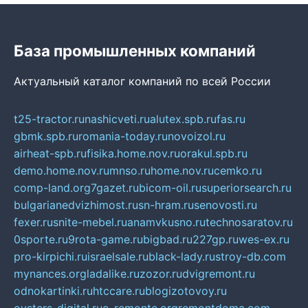
База промышленных компаний
Актуальный каталог компаний по всей России
t25-tractor.ru
nashicveti.ru
alutex.spb.ru
fas.ru
gbmk.spb.ru
romania-today.ru
novoizol.ru
airheat-spb.ru
fisika.home.nov.ru
orakul.spb.ru
demo.home.nov.ru
mnso.ru
home.nov.ru
cemko.ru
comp-land.org
7gazet.ru
bicom-oil.ru
superiorsearch.ru
bulgarianedvizhimost.ru
sn-hram.ru
senovosti.ru
fexer.ru
snite-mebel.ru
anamvkusno.ru
technosaratov.ru
0sporte.ru
9rota-game.ru
bigbad.ru
227gp.ru
wes-ex.ru
pro-kirpichi.ru
israelsale.ru
black-lady.ru
stroy-db.com
mynances.org
ladalike.ru
zozor.ru
dvigremont.ru
odnokartinki.ru
htccare.ru
blogizotovoy.ru