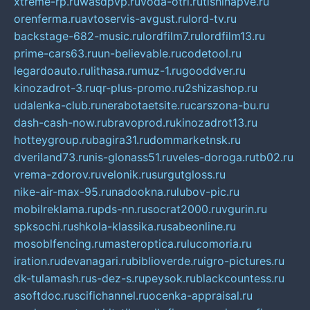
xtreme-rp.ru
wasdpvp.ru
voda-otri.ru
tishinapve.ru
orenferma.ru
avtoservis-avgust.ru
lord-tv.ru
backstage-682-music.ru
lordfilm7.ru
lordfilm13.ru
prime-cars63.ru
un-believable.ru
codetool.ru
legardoauto.ru
lithasa.ru
muz-1.ru
gooddver.ru
kinozadrot-3.ru
qr-plus-promo.ru
2shizashop.ru
udalenka-club.ru
nerabotaetsite.ru
carszona-bu.ru
dash-cash-now.ru
bravoprod.ru
kinozadrot13.ru
hotteygroup.ru
bagira31.ru
dommarketnsk.ru
dveriland73.ru
nis-glonass51.ru
veles-doroga.ru
tb02.ru
vrema-zdorov.ru
velonik.ru
surgutgloss.ru
nike-air-max-95.ru
nadookna.ru
lubov-pic.ru
mobilreklama.ru
pds-nn.ru
socrat2000.ru
vgurin.ru
spksochi.ru
shkola-klassika.ru
sabeonline.ru
mosoblfencing.ru
masteroptica.ru
lucomoria.ru
iration.ru
devanagari.ru
biblioverde.ru
igro-pictures.ru
dk-tulamash.ru
s-dez-s.ru
peysok.ru
blackcountess.ru
asoftdoc.ru
scifichannel.ru
ocenka-appraisal.ru