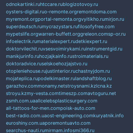
odnokartinki.ru
htccare.ru
blogizotovoy.ru
oysters-digital.ru
o-remonte.org
remontdoma.com
myremont.org
portal-remonta.org
vyitikho.ru
mirjon.ru
superdeutsch.ru
mycrazystars.ru
filosofyfree.com
mypetslife.org
warren-buffett.org
greleon.com
sp-or.ru
infoelectrik.ru
materialexpert.ru
detkiexpert.ru
doktorvilechit.ru
vsesvoimirykami.ru
instrumentgid.ru
manikjurinfo.ru
hozjajkainfo.ru
stroimaterials.ru
doktoradvice.ru
selskoehozjajstvo.ru
otopleniehouse.ru
justinterior.ru
chastnyjdom.ru
mojateplica.ru
podelkimaster.ru
landshaftblog.ru
garazhov.com
monamy.net
stroysnami.kz
lcna.kz
stroyu.kz
my-vesta.com
timeszp.com
avtoguru.net
zsmh.com.ua
allcelebsplasticsurgery.com
all-tattoos-for-men.com
poisk-auto.com
best-radio.com.ua
ost-engineering.com
kuryatnik.info
euroshiny.com.ua
poremontuavto.com
searchus-nauti.ru
mirmam.info
smi366.ru