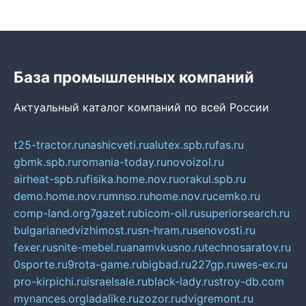
База промышленных компаний
Актуальный каталог компаний по всей России
t25-tractor.ru
nashicveti.ru
alutex.spb.ru
fas.ru
gbmk.spb.ru
romania-today.ru
novoizol.ru
airheat-spb.ru
fisika.home.nov.ru
orakul.spb.ru
demo.home.nov.ru
mnso.ru
home.nov.ru
cemko.ru
comp-land.org
7gazet.ru
bicom-oil.ru
superiorsearch.ru
bulgarianedvizhimost.ru
sn-hram.ru
senovosti.ru
fexer.ru
snite-mebel.ru
anamvkusno.ru
technosaratov.ru
0sporte.ru
9rota-game.ru
bigbad.ru
227gp.ru
wes-ex.ru
pro-kirpichi.ru
israelsale.ru
black-lady.ru
stroy-db.com
mynances.org
ladalike.ru
zozor.ru
dvigremont.ru