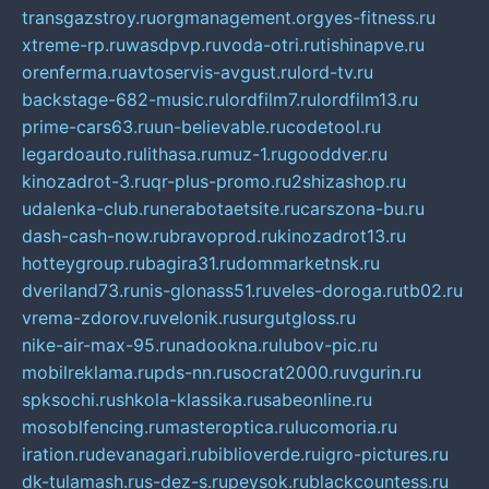
transgazstroy.ru
orgmanagement.org
yes-fitness.ru
xtreme-rp.ru
wasdpvp.ru
voda-otri.ru
tishinapve.ru
orenferma.ru
avtoservis-avgust.ru
lord-tv.ru
backstage-682-music.ru
lordfilm7.ru
lordfilm13.ru
prime-cars63.ru
un-believable.ru
codetool.ru
legardoauto.ru
lithasa.ru
muz-1.ru
gooddver.ru
kinozadrot-3.ru
qr-plus-promo.ru
2shizashop.ru
udalenka-club.ru
nerabotaetsite.ru
carszona-bu.ru
dash-cash-now.ru
bravoprod.ru
kinozadrot13.ru
hotteygroup.ru
bagira31.ru
dommarketnsk.ru
dveriland73.ru
nis-glonass51.ru
veles-doroga.ru
tb02.ru
vrema-zdorov.ru
velonik.ru
surgutgloss.ru
nike-air-max-95.ru
nadookna.ru
lubov-pic.ru
mobilreklama.ru
pds-nn.ru
socrat2000.ru
vgurin.ru
spksochi.ru
shkola-klassika.ru
sabeonline.ru
mosoblfencing.ru
masteroptica.ru
lucomoria.ru
iration.ru
devanagari.ru
biblioverde.ru
igro-pictures.ru
dk-tulamash.ru
s-dez-s.ru
peysok.ru
blackcountess.ru