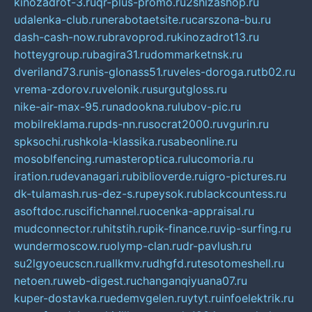
kinozadrot-3.ru
qr-plus-promo.ru
2shizashop.ru
udalenka-club.ru
nerabotaetsite.ru
carszona-bu.ru
dash-cash-now.ru
bravoprod.ru
kinozadrot13.ru
hotteygroup.ru
bagira31.ru
dommarketnsk.ru
dveriland73.ru
nis-glonass51.ru
veles-doroga.ru
tb02.ru
vrema-zdorov.ru
velonik.ru
surgutgloss.ru
nike-air-max-95.ru
nadookna.ru
lubov-pic.ru
mobilreklama.ru
pds-nn.ru
socrat2000.ru
vgurin.ru
spksochi.ru
shkola-klassika.ru
sabeonline.ru
mosoblfencing.ru
masteroptica.ru
lucomoria.ru
iration.ru
devanagari.ru
biblioverde.ru
igro-pictures.ru
dk-tulamash.ru
s-dez-s.ru
peysok.ru
blackcountess.ru
asoftdoc.ru
scifichannel.ru
ocenka-appraisal.ru
mudconnector.ru
hitstih.ru
pik-finance.ru
vip-surfing.ru
wundermoscow.ru
olymp-clan.ru
dr-pavlush.ru
su2lgyoeucscn.ru
allkmv.ru
dhgfd.ru
tesotomeshell.ru
netoen.ru
web-digest.ru
changanqiyuana07.ru
kuper-dostavka.ru
edemvgelen.ru
ytyt.ru
infoelektrik.ru