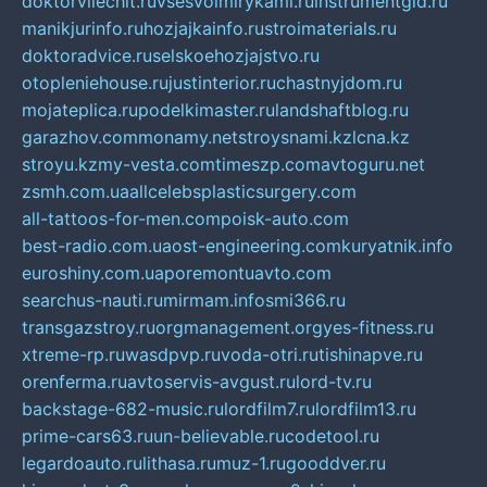
doktorvilechit.ru
vsesvoimirykami.ru
instrumentgid.ru
manikjurinfo.ru
hozjajkainfo.ru
stroimaterials.ru
doktoradvice.ru
selskoehozjajstvo.ru
otopleniehouse.ru
justinterior.ru
chastnyjdom.ru
mojateplica.ru
podelkimaster.ru
landshaftblog.ru
garazhov.com
monamy.net
stroysnami.kz
lcna.kz
stroyu.kz
my-vesta.com
timeszp.com
avtoguru.net
zsmh.com.ua
allcelebsplasticsurgery.com
all-tattoos-for-men.com
poisk-auto.com
best-radio.com.ua
ost-engineering.com
kuryatnik.info
euroshiny.com.ua
poremontuavto.com
searchus-nauti.ru
mirmam.info
smi366.ru
transgazstroy.ru
orgmanagement.org
yes-fitness.ru
xtreme-rp.ru
wasdpvp.ru
voda-otri.ru
tishinapve.ru
orenferma.ru
avtoservis-avgust.ru
lord-tv.ru
backstage-682-music.ru
lordfilm7.ru
lordfilm13.ru
prime-cars63.ru
un-believable.ru
codetool.ru
legardoauto.ru
lithasa.ru
muz-1.ru
gooddver.ru