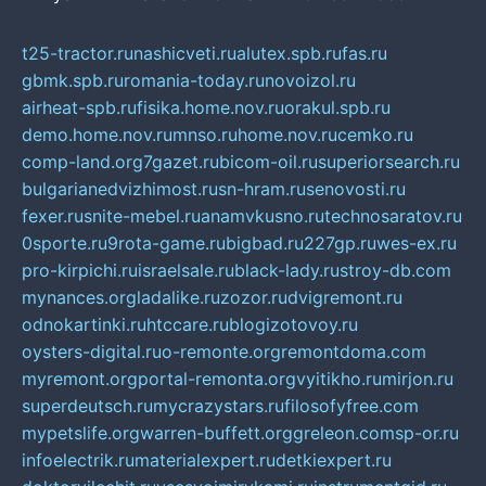
t25-tractor.ru
nashicveti.ru
alutex.spb.ru
fas.ru
gbmk.spb.ru
romania-today.ru
novoizol.ru
airheat-spb.ru
fisika.home.nov.ru
orakul.spb.ru
demo.home.nov.ru
mnso.ru
home.nov.ru
cemko.ru
comp-land.org
7gazet.ru
bicom-oil.ru
superiorsearch.ru
bulgarianedvizhimost.ru
sn-hram.ru
senovosti.ru
fexer.ru
snite-mebel.ru
anamvkusno.ru
technosaratov.ru
0sporte.ru
9rota-game.ru
bigbad.ru
227gp.ru
wes-ex.ru
pro-kirpichi.ru
israelsale.ru
black-lady.ru
stroy-db.com
mynances.org
ladalike.ru
zozor.ru
dvigremont.ru
odnokartinki.ru
htccare.ru
blogizotovoy.ru
oysters-digital.ru
o-remonte.org
remontdoma.com
myremont.org
portal-remonta.org
vyitikho.ru
mirjon.ru
superdeutsch.ru
mycrazystars.ru
filosofyfree.com
mypetslife.org
warren-buffett.org
greleon.com
sp-or.ru
infoelectrik.ru
materialexpert.ru
detkiexpert.ru