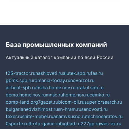
База промышленных компаний
Актуальный каталог компаний по всей России
t25-tractor.ru
nashicveti.ru
alutex.spb.ru
fas.ru
gbmk.spb.ru
romania-today.ru
novoizol.ru
airheat-spb.ru
fisika.home.nov.ru
orakul.spb.ru
demo.home.nov.ru
mnso.ru
home.nov.ru
cemko.ru
comp-land.org
7gazet.ru
bicom-oil.ru
superiorsearch.ru
bulgarianedvizhimost.ru
sn-hram.ru
senovosti.ru
fexer.ru
snite-mebel.ru
anamvkusno.ru
technosaratov.ru
0sporte.ru
9rota-game.ru
bigbad.ru
227gp.ru
wes-ex.ru