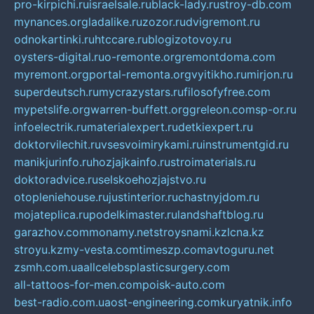
pro-kirpichi.ru
israelsale.ru
black-lady.ru
stroy-db.com
mynances.org
ladalike.ru
zozor.ru
dvigremont.ru
odnokartinki.ru
htccare.ru
blogizotovoy.ru
oysters-digital.ru
o-remonte.org
remontdoma.com
myremont.org
portal-remonta.org
vyitikho.ru
mirjon.ru
superdeutsch.ru
mycrazystars.ru
filosofyfree.com
mypetslife.org
warren-buffett.org
greleon.com
sp-or.ru
infoelectrik.ru
materialexpert.ru
detkiexpert.ru
doktorvilechit.ru
vsesvoimirykami.ru
instrumentgid.ru
manikjurinfo.ru
hozjajkainfo.ru
stroimaterials.ru
doktoradvice.ru
selskoehozjajstvo.ru
otopleniehouse.ru
justinterior.ru
chastnyjdom.ru
mojateplica.ru
podelkimaster.ru
landshaftblog.ru
garazhov.com
monamy.net
stroysnami.kz
lcna.kz
stroyu.kz
my-vesta.com
timeszp.com
avtoguru.net
zsmh.com.ua
allcelebsplasticsurgery.com
all-tattoos-for-men.com
poisk-auto.com
best-radio.com.ua
ost-engineering.com
kuryatnik.info