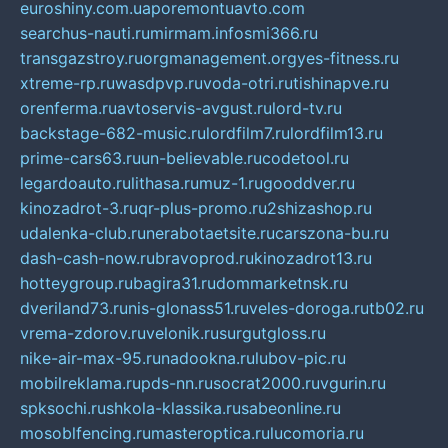
euroshiny.com.ua
poremontuavto.com
searchus-nauti.ru
mirmam.info
smi366.ru
transgazstroy.ru
orgmanagement.org
yes-fitness.ru
xtreme-rp.ru
wasdpvp.ru
voda-otri.ru
tishinapve.ru
orenferma.ru
avtoservis-avgust.ru
lord-tv.ru
backstage-682-music.ru
lordfilm7.ru
lordfilm13.ru
prime-cars63.ru
un-believable.ru
codetool.ru
legardoauto.ru
lithasa.ru
muz-1.ru
gooddver.ru
kinozadrot-3.ru
qr-plus-promo.ru
2shizashop.ru
udalenka-club.ru
nerabotaetsite.ru
carszona-bu.ru
dash-cash-now.ru
bravoprod.ru
kinozadrot13.ru
hotteygroup.ru
bagira31.ru
dommarketnsk.ru
dveriland73.ru
nis-glonass51.ru
veles-doroga.ru
tb02.ru
vrema-zdorov.ru
velonik.ru
surgutgloss.ru
nike-air-max-95.ru
nadookna.ru
lubov-pic.ru
mobilreklama.ru
pds-nn.ru
socrat2000.ru
vgurin.ru
spksochi.ru
shkola-klassika.ru
sabeonline.ru
mosoblfencing.ru
masteroptica.ru
lucomoria.ru