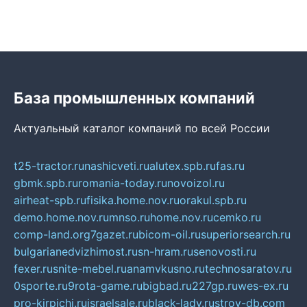
База промышленных компаний
Актуальный каталог компаний по всей России
t25-tractor.ru
nashicveti.ru
alutex.spb.ru
fas.ru
gbmk.spb.ru
romania-today.ru
novoizol.ru
airheat-spb.ru
fisika.home.nov.ru
orakul.spb.ru
demo.home.nov.ru
mnso.ru
home.nov.ru
cemko.ru
comp-land.org
7gazet.ru
bicom-oil.ru
superiorsearch.ru
bulgarianedvizhimost.ru
sn-hram.ru
senovosti.ru
fexer.ru
snite-mebel.ru
anamvkusno.ru
technosaratov.ru
0sporte.ru
9rota-game.ru
bigbad.ru
227gp.ru
wes-ex.ru
pro-kirpichi.ru
israelsale.ru
black-lady.ru
stroy-db.com