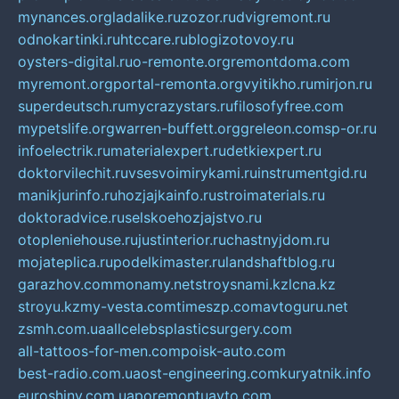
mynances.org
ladalike.ru
zozor.ru
dvigremont.ru
odnokartinki.ru
htccare.ru
blogizotovoy.ru
oysters-digital.ru
o-remonte.org
remontdoma.com
myremont.org
portal-remonta.org
vyitikho.ru
mirjon.ru
superdeutsch.ru
mycrazystars.ru
filosofyfree.com
mypetslife.org
warren-buffett.org
greleon.com
sp-or.ru
infoelectrik.ru
materialexpert.ru
detkiexpert.ru
doktorvilechit.ru
vsesvoimirykami.ru
instrumentgid.ru
manikjurinfo.ru
hozjajkainfo.ru
stroimaterials.ru
doktoradvice.ru
selskoehozjajstvo.ru
otopleniehouse.ru
justinterior.ru
chastnyjdom.ru
mojateplica.ru
podelkimaster.ru
landshaftblog.ru
garazhov.com
monamy.net
stroysnami.kz
lcna.kz
stroyu.kz
my-vesta.com
timeszp.com
avtoguru.net
zsmh.com.ua
allcelebsplasticsurgery.com
all-tattoos-for-men.com
poisk-auto.com
best-radio.com.ua
ost-engineering.com
kuryatnik.info
euroshiny.com.ua
poremontuavto.com