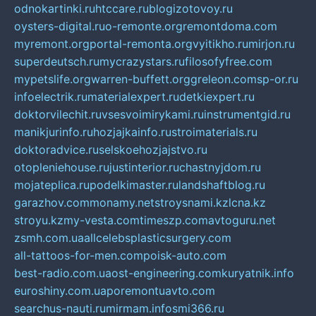
odnokartinki.ru
htccare.ru
blogizotovoy.ru
oysters-digital.ru
o-remonte.org
remontdoma.com
myremont.org
portal-remonta.org
vyitikho.ru
mirjon.ru
superdeutsch.ru
mycrazystars.ru
filosofyfree.com
mypetslife.org
warren-buffett.org
greleon.com
sp-or.ru
infoelectrik.ru
materialexpert.ru
detkiexpert.ru
doktorvilechit.ru
vsesvoimirykami.ru
instrumentgid.ru
manikjurinfo.ru
hozjajkainfo.ru
stroimaterials.ru
doktoradvice.ru
selskoehozjajstvo.ru
otopleniehouse.ru
justinterior.ru
chastnyjdom.ru
mojateplica.ru
podelkimaster.ru
landshaftblog.ru
garazhov.com
monamy.net
stroysnami.kz
lcna.kz
stroyu.kz
my-vesta.com
timeszp.com
avtoguru.net
zsmh.com.ua
allcelebsplasticsurgery.com
all-tattoos-for-men.com
poisk-auto.com
best-radio.com.ua
ost-engineering.com
kuryatnik.info
euroshiny.com.ua
poremontuavto.com
searchus-nauti.ru
mirmam.info
smi366.ru