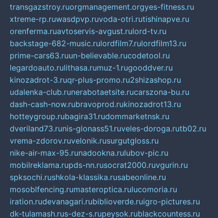
transgazstroy.ru
orgmanagement.org
yes-fitness.ru
xtreme-rp.ru
wasdpvp.ru
voda-otri.ru
tishinapve.ru
orenferma.ru
avtoservis-avgust.ru
lord-tv.ru
backstage-682-music.ru
lordfilm7.ru
lordfilm13.ru
prime-cars63.ru
un-believable.ru
codetool.ru
legardoauto.ru
lithasa.ru
muz-1.ru
gooddver.ru
kinozadrot-3.ru
qr-plus-promo.ru
2shizashop.ru
udalenka-club.ru
nerabotaetsite.ru
carszona-bu.ru
dash-cash-now.ru
bravoprod.ru
kinozadrot13.ru
hotteygroup.ru
bagira31.ru
dommarketnsk.ru
dveriland73.ru
nis-glonass51.ru
veles-doroga.ru
tb02.ru
vrema-zdorov.ru
velonik.ru
surgutgloss.ru
nike-air-max-95.ru
nadookna.ru
lubov-pic.ru
mobilreklama.ru
pds-nn.ru
socrat2000.ru
vgurin.ru
spksochi.ru
shkola-klassika.ru
sabeonline.ru
mosoblfencing.ru
masteroptica.ru
lucomoria.ru
iration.ru
devanagari.ru
biblioverde.ru
igro-pictures.ru
dk-tulamash.ru
s-dez-s.ru
peysok.ru
blackcountess.ru