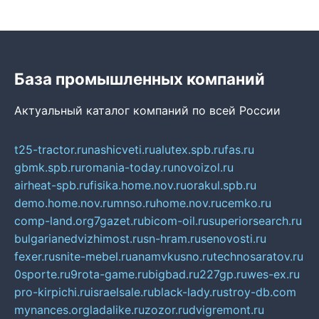
База промышленных компаний
Актуальный каталог компаний по всей России
t25-tractor.ru
nashicveti.ru
alutex.spb.ru
fas.ru
gbmk.spb.ru
romania-today.ru
novoizol.ru
airheat-spb.ru
fisika.home.nov.ru
orakul.spb.ru
demo.home.nov.ru
mnso.ru
home.nov.ru
cemko.ru
comp-land.org
7gazet.ru
bicom-oil.ru
superiorsearch.ru
bulgarianedvizhimost.ru
sn-hram.ru
senovosti.ru
fexer.ru
snite-mebel.ru
anamvkusno.ru
technosaratov.ru
0sporte.ru
9rota-game.ru
bigbad.ru
227gp.ru
wes-ex.ru
pro-kirpichi.ru
israelsale.ru
black-lady.ru
stroy-db.com
mynances.org
ladalike.ru
zozor.ru
dvigremont.ru