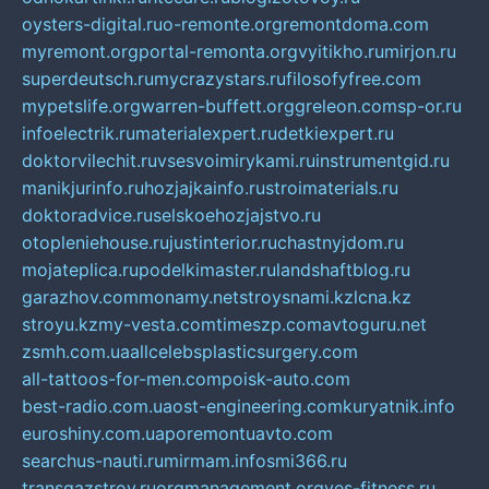
oysters-digital.ru
o-remonte.org
remontdoma.com
myremont.org
portal-remonta.org
vyitikho.ru
mirjon.ru
superdeutsch.ru
mycrazystars.ru
filosofyfree.com
mypetslife.org
warren-buffett.org
greleon.com
sp-or.ru
infoelectrik.ru
materialexpert.ru
detkiexpert.ru
doktorvilechit.ru
vsesvoimirykami.ru
instrumentgid.ru
manikjurinfo.ru
hozjajkainfo.ru
stroimaterials.ru
doktoradvice.ru
selskoehozjajstvo.ru
otopleniehouse.ru
justinterior.ru
chastnyjdom.ru
mojateplica.ru
podelkimaster.ru
landshaftblog.ru
garazhov.com
monamy.net
stroysnami.kz
lcna.kz
stroyu.kz
my-vesta.com
timeszp.com
avtoguru.net
zsmh.com.ua
allcelebsplasticsurgery.com
all-tattoos-for-men.com
poisk-auto.com
best-radio.com.ua
ost-engineering.com
kuryatnik.info
euroshiny.com.ua
poremontuavto.com
searchus-nauti.ru
mirmam.info
smi366.ru
transgazstroy.ru
orgmanagement.org
yes-fitness.ru