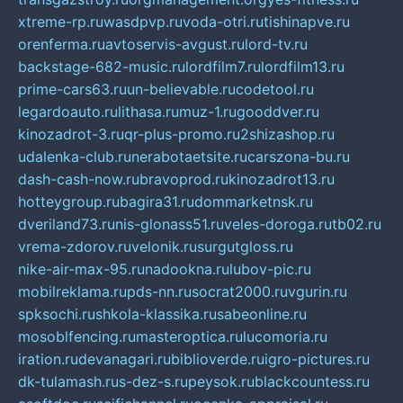
xtreme-rp.ru
wasdpvp.ru
voda-otri.ru
tishinapve.ru
orenferma.ru
avtoservis-avgust.ru
lord-tv.ru
backstage-682-music.ru
lordfilm7.ru
lordfilm13.ru
prime-cars63.ru
un-believable.ru
codetool.ru
legardoauto.ru
lithasa.ru
muz-1.ru
gooddver.ru
kinozadrot-3.ru
qr-plus-promo.ru
2shizashop.ru
udalenka-club.ru
nerabotaetsite.ru
carszona-bu.ru
dash-cash-now.ru
bravoprod.ru
kinozadrot13.ru
hotteygroup.ru
bagira31.ru
dommarketnsk.ru
dveriland73.ru
nis-glonass51.ru
veles-doroga.ru
tb02.ru
vrema-zdorov.ru
velonik.ru
surgutgloss.ru
nike-air-max-95.ru
nadookna.ru
lubov-pic.ru
mobilreklama.ru
pds-nn.ru
socrat2000.ru
vgurin.ru
spksochi.ru
shkola-klassika.ru
sabeonline.ru
mosoblfencing.ru
masteroptica.ru
lucomoria.ru
iration.ru
devanagari.ru
biblioverde.ru
igro-pictures.ru
dk-tulamash.ru
s-dez-s.ru
peysok.ru
blackcountess.ru