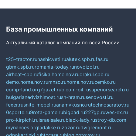
База промышленных компаний
Актуальный каталог компаний по всей России
t25-tractor.ru
nashicveti.ru
alutex.spb.ru
fas.ru
gbmk.spb.ru
romania-today.ru
novoizol.ru
airheat-spb.ru
fisika.home.nov.ru
orakul.spb.ru
demo.home.nov.ru
mnso.ru
home.nov.ru
cemko.ru
comp-land.org
7gazet.ru
bicom-oil.ru
superiorsearch.ru
bulgarianedvizhimost.ru
sn-hram.ru
senovosti.ru
fexer.ru
snite-mebel.ru
anamvkusno.ru
technosaratov.ru
0sporte.ru
9rota-game.ru
bigbad.ru
227gp.ru
wes-ex.ru
pro-kirpichi.ru
israelsale.ru
black-lady.ru
stroy-db.com
mynances.org
ladalike.ru
zozor.ru
dvigremont.ru
odnokartinki.ru
htccare.ru
blogizotovoy.ru