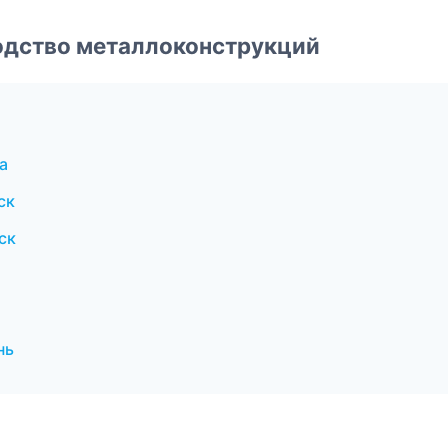
одство металлоконструкций
а
ск
ск
нь