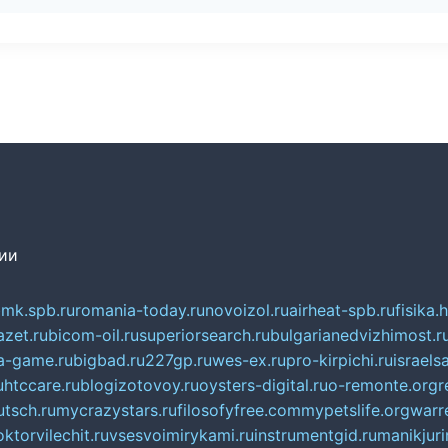
сии
mk.spb.ru
romania-today.ru
novoizol.ru
airheat-spb.ru
fisika.
azet.ru
bicom-oil.ru
superiorsearch.ru
bulgarianedvizhimost.r
a-game.ru
bigbad.ru
227gp.ru
wes-ex.ru
pro-kirpichi.ru
israelsa
u
htccare.ru
blogizotovoy.ru
oysters-digital.ru
o-remonte.org
r
tsch.ru
mycrazystars.ru
filosofyfree.com
mypetslife.org
warr
ktorvilechit.ru
vsesvoimirykami.ru
instrumentgid.ru
manikjuri