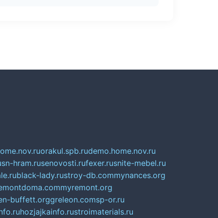
home.nov.ru
orakul.spb.ru
demo.home.nov.ru
u
sn-hram.ru
senovosti.ru
fexer.ru
snite-mebel.ru
le.ru
black-lady.ru
stroy-db.com
mynances.org
emontdoma.com
myremont.org
en-buffett.org
greleon.com
sp-or.ru
nfo.ru
hozjajkainfo.ru
stroimaterials.ru