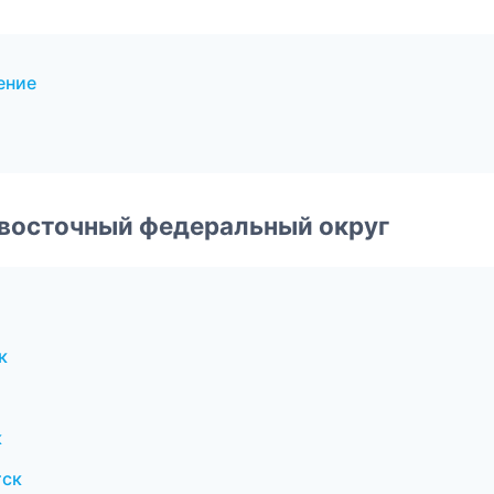
ение
евосточный федеральный округ
к
к
тск