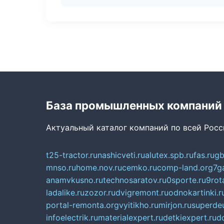
База промышленных компаний
Актуальный каталог компаний по всей Рос
t25-tractor.ru
nashicveti.ru
alutex.spb.ru
fas.ru
gb
mnso.ru
home.nov.ru
cemko.ru
comp-land.org
7g
anamvkusno.ru
technosaratov.ru
0sporte.ru
9rot
ladalike.ru
zozor.ru
dvigremont.ru
odnokartinki.r
portal-remonta.org
vyitikho.ru
mirjon.ru
superdeu
infoelectrik.ru
materialexpert.ru
detkiexpert.ru
do