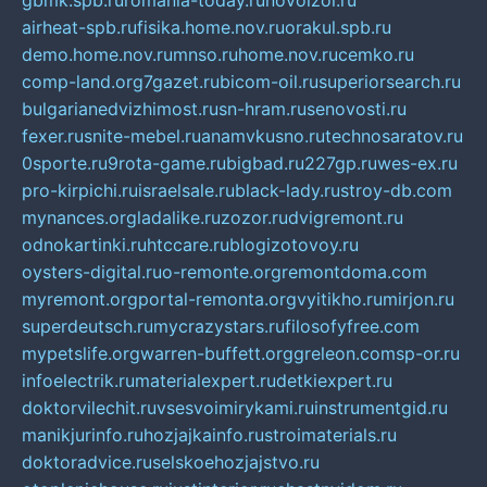
gbmk.spb.ru
romania-today.ru
novoizol.ru
airheat-spb.ru
fisika.home.nov.ru
orakul.spb.ru
demo.home.nov.ru
mnso.ru
home.nov.ru
cemko.ru
comp-land.org
7gazet.ru
bicom-oil.ru
superiorsearch.ru
bulgarianedvizhimost.ru
sn-hram.ru
senovosti.ru
fexer.ru
snite-mebel.ru
anamvkusno.ru
technosaratov.ru
0sporte.ru
9rota-game.ru
bigbad.ru
227gp.ru
wes-ex.ru
pro-kirpichi.ru
israelsale.ru
black-lady.ru
stroy-db.com
mynances.org
ladalike.ru
zozor.ru
dvigremont.ru
odnokartinki.ru
htccare.ru
blogizotovoy.ru
oysters-digital.ru
o-remonte.org
remontdoma.com
myremont.org
portal-remonta.org
vyitikho.ru
mirjon.ru
superdeutsch.ru
mycrazystars.ru
filosofyfree.com
mypetslife.org
warren-buffett.org
greleon.com
sp-or.ru
infoelectrik.ru
materialexpert.ru
detkiexpert.ru
doktorvilechit.ru
vsesvoimirykami.ru
instrumentgid.ru
manikjurinfo.ru
hozjajkainfo.ru
stroimaterials.ru
doktoradvice.ru
selskoehozjajstvo.ru