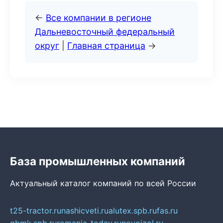
←
Все компании в регионе
Дальневосточный федеральный
округ
|
Главная страница
→
База промышленных компаний
Актуальный каталог компаний по всей России
t25-tractor.ru
nashicveti.ru
alutex.spb.ru
fas.ru