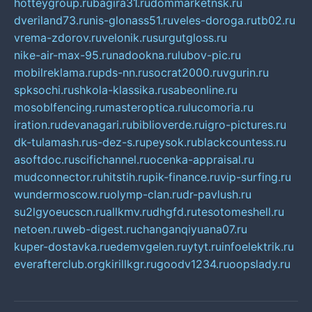
hotteygroup.ru
bagira31.ru
dommarketnsk.ru
dveriland73.ru
nis-glonass51.ru
veles-doroga.ru
tb02.ru
vrema-zdorov.ru
velonik.ru
surgutgloss.ru
nike-air-max-95.ru
nadookna.ru
lubov-pic.ru
mobilreklama.ru
pds-nn.ru
socrat2000.ru
vgurin.ru
spksochi.ru
shkola-klassika.ru
sabeonline.ru
mosoblfencing.ru
masteroptica.ru
lucomoria.ru
iration.ru
devanagari.ru
biblioverde.ru
igro-pictures.ru
dk-tulamash.ru
s-dez-s.ru
peysok.ru
blackcountess.ru
asoftdoc.ru
scifichannel.ru
ocenka-appraisal.ru
mudconnector.ru
hitstih.ru
pik-finance.ru
vip-surfing.ru
wundermoscow.ru
olymp-clan.ru
dr-pavlush.ru
su2lgyoeucscn.ru
allkmv.ru
dhgfd.ru
tesotomeshell.ru
netoen.ru
web-digest.ru
changanqiyuana07.ru
kuper-dostavka.ru
edemvgelen.ru
ytyt.ru
infoelektrik.ru
everafterclub.org
kirillkgr.ru
goodv1234.ru
oopslady.ru