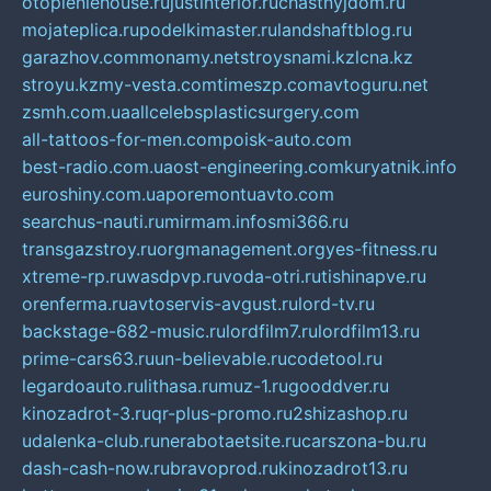
otopleniehouse.ru
justinterior.ru
chastnyjdom.ru
mojateplica.ru
podelkimaster.ru
landshaftblog.ru
garazhov.com
monamy.net
stroysnami.kz
lcna.kz
stroyu.kz
my-vesta.com
timeszp.com
avtoguru.net
zsmh.com.ua
allcelebsplasticsurgery.com
all-tattoos-for-men.com
poisk-auto.com
best-radio.com.ua
ost-engineering.com
kuryatnik.info
euroshiny.com.ua
poremontuavto.com
searchus-nauti.ru
mirmam.info
smi366.ru
transgazstroy.ru
orgmanagement.org
yes-fitness.ru
xtreme-rp.ru
wasdpvp.ru
voda-otri.ru
tishinapve.ru
orenferma.ru
avtoservis-avgust.ru
lord-tv.ru
backstage-682-music.ru
lordfilm7.ru
lordfilm13.ru
prime-cars63.ru
un-believable.ru
codetool.ru
legardoauto.ru
lithasa.ru
muz-1.ru
gooddver.ru
kinozadrot-3.ru
qr-plus-promo.ru
2shizashop.ru
udalenka-club.ru
nerabotaetsite.ru
carszona-bu.ru
dash-cash-now.ru
bravoprod.ru
kinozadrot13.ru