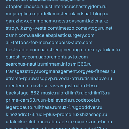
otopleniehouse.ru
justinterior.ru
chastnyjdom.ru
mojateplica.ru
podelkimaster.ru
landshaftblog.ru
garazhov.com
monamy.net
stroysnami.kz
lcna.kz
stroyu.kz
my-vesta.com
timeszp.com
avtoguru.net
zsmh.com.ua
allcelebsplasticsurgery.com
all-tattoos-for-men.com
poisk-auto.com
best-radio.com.ua
ost-engineering.com
kuryatnik.info
euroshiny.com.ua
poremontuavto.com
searchus-nauti.ru
mirmam.info
smi366.ru
transgazstroy.ru
orgmanagement.org
yes-fitness.ru
xtreme-rp.ru
wasdpvp.ru
voda-otri.ru
tishinapve.ru
orenferma.ru
avtoservis-avgust.ru
lord-tv.ru
backstage-682-music.ru
lordfilm7.ru
lordfilm13.ru
prime-cars63.ru
un-believable.ru
codetool.ru
legardoauto.ru
lithasa.ru
muz-1.ru
gooddver.ru
kinozadrot-3.ru
qr-plus-promo.ru
2shizashop.ru
udalenka-club.ru
nerabotaetsite.ru
carszona-bu.ru
dash-cash-now.ru
bravoprod.ru
kinozadrot13.ru