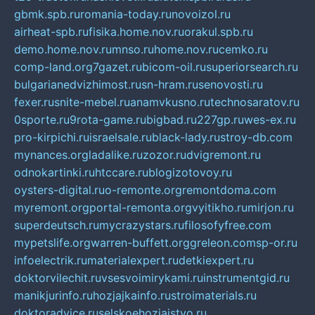
gbmk.spb.ru
romania-today.ru
novoizol.ru
airheat-spb.ru
fisika.home.nov.ru
orakul.spb.ru
demo.home.nov.ru
mnso.ru
home.nov.ru
cemko.ru
comp-land.org
7gazet.ru
bicom-oil.ru
superiorsearch.ru
bulgarianedvizhimost.ru
sn-hram.ru
senovosti.ru
fexer.ru
snite-mebel.ru
anamvkusno.ru
technosaratov.ru
0sporte.ru
9rota-game.ru
bigbad.ru
227gp.ru
wes-ex.ru
pro-kirpichi.ru
israelsale.ru
black-lady.ru
stroy-db.com
mynances.org
ladalike.ru
zozor.ru
dvigremont.ru
odnokartinki.ru
htccare.ru
blogizotovoy.ru
oysters-digital.ru
o-remonte.org
remontdoma.com
myremont.org
portal-remonta.org
vyitikho.ru
mirjon.ru
superdeutsch.ru
mycrazystars.ru
filosofyfree.com
mypetslife.org
warren-buffett.org
greleon.com
sp-or.ru
infoelectrik.ru
materialexpert.ru
detkiexpert.ru
doktorvilechit.ru
vsesvoimirykami.ru
instrumentgid.ru
manikjurinfo.ru
hozjajkainfo.ru
stroimaterials.ru
doktoradvice.ru
selskoehozjajstvo.ru