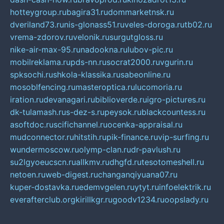
hotteygroup.ru
bagira31.ru
dommarketnsk.ru
dveriland73.ru
nis-glonass51.ru
veles-doroga.ru
tb02.ru
vrema-zdorov.ru
velonik.ru
surgutgloss.ru
nike-air-max-95.ru
nadookna.ru
lubov-pic.ru
mobilreklama.ru
pds-nn.ru
socrat2000.ru
vgurin.ru
spksochi.ru
shkola-klassika.ru
sabeonline.ru
mosoblfencing.ru
masteroptica.ru
lucomoria.ru
iration.ru
devanagari.ru
biblioverde.ru
igro-pictures.ru
dk-tulamash.ru
s-dez-s.ru
peysok.ru
blackcountess.ru
asoftdoc.ru
scifichannel.ru
ocenka-appraisal.ru
mudconnector.ru
hitstih.ru
pik-finance.ru
vip-surfing.ru
wundermoscow.ru
olymp-clan.ru
dr-pavlush.ru
su2lgyoeucscn.ru
allkmv.ru
dhgfd.ru
tesotomeshell.ru
netoen.ru
web-digest.ru
changanqiyuana07.ru
kuper-dostavka.ru
edemvgelen.ru
ytyt.ru
infoelektrik.ru
everafterclub.org
kirillkgr.ru
goodv1234.ru
oopslady.ru