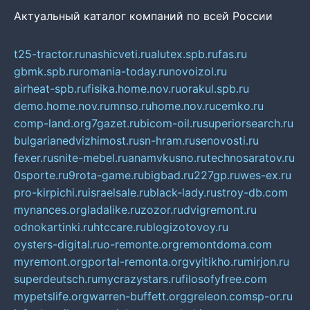
Актуальный каталог компаний по всей России
t25-tractor.ru
nashicveti.ru
alutex.spb.ru
fas.ru
gbmk.spb.ru
romania-today.ru
novoizol.ru
airheat-spb.ru
fisika.home.nov.ru
orakul.spb.ru
demo.home.nov.ru
mnso.ru
home.nov.ru
cemko.ru
comp-land.org
7gazet.ru
bicom-oil.ru
superiorsearch.ru
bulgarianedvizhimost.ru
sn-hram.ru
senovosti.ru
fexer.ru
snite-mebel.ru
anamvkusno.ru
technosaratov.ru
0sporte.ru
9rota-game.ru
bigbad.ru
227gp.ru
wes-ex.ru
pro-kirpichi.ru
israelsale.ru
black-lady.ru
stroy-db.com
mynances.org
ladalike.ru
zozor.ru
dvigremont.ru
odnokartinki.ru
htccare.ru
blogizotovoy.ru
oysters-digital.ru
o-remonte.org
remontdoma.com
myremont.org
portal-remonta.org
vyitikho.ru
mirjon.ru
superdeutsch.ru
mycrazystars.ru
filosofyfree.com
mypetslife.org
warren-buffett.org
greleon.com
sp-or.ru