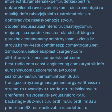
infoelectrik.ru
materialexpert.ru
detkiexpert.ru
doktorvilechit.ru
vsesvoimirykami.ru
instrumentgid.ru
manikjurinfo.ru
hozjajkainfo.ru
stroimaterials.ru
doktoradvice.ru
selskoehozjajstvo.ru
otopleniehouse.ru
justinterior.ru
chastnyjdom.ru
mojateplica.ru
podelkimaster.ru
landshaftblog.ru
garazhov.com
monamy.net
stroysnami.kz
lcna.kz
stroyu.kz
my-vesta.com
timeszp.com
avtoguru.net
zsmh.com.ua
allcelebsplasticsurgery.com
all-tattoos-for-men.com
poisk-auto.com
best-radio.com.ua
ost-engineering.com
kuryatnik.info
euroshiny.com.ua
poremontuavto.com
searchus-nauti.ru
mirmam.info
smi366.ru
transgazstroy.ru
orgmanagement.org
yes-fitness.ru
xtreme-rp.ru
wasdpvp.ru
voda-otri.ru
tishinapve.ru
orenferma.ru
avtoservis-avgust.ru
lord-tv.ru
backstage-682-music.ru
lordfilm7.ru
lordfilm13.ru
prime-cars63.ru
un-believable.ru
codetool.ru