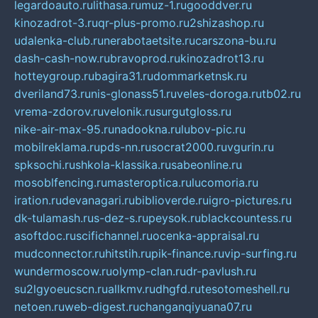
legardoauto.ru
lithasa.ru
muz-1.ru
gooddver.ru
kinozadrot-3.ru
qr-plus-promo.ru
2shizashop.ru
udalenka-club.ru
nerabotaetsite.ru
carszona-bu.ru
dash-cash-now.ru
bravoprod.ru
kinozadrot13.ru
hotteygroup.ru
bagira31.ru
dommarketnsk.ru
dveriland73.ru
nis-glonass51.ru
veles-doroga.ru
tb02.ru
vrema-zdorov.ru
velonik.ru
surgutgloss.ru
nike-air-max-95.ru
nadookna.ru
lubov-pic.ru
mobilreklama.ru
pds-nn.ru
socrat2000.ru
vgurin.ru
spksochi.ru
shkola-klassika.ru
sabeonline.ru
mosoblfencing.ru
masteroptica.ru
lucomoria.ru
iration.ru
devanagari.ru
biblioverde.ru
igro-pictures.ru
dk-tulamash.ru
s-dez-s.ru
peysok.ru
blackcountess.ru
asoftdoc.ru
scifichannel.ru
ocenka-appraisal.ru
mudconnector.ru
hitstih.ru
pik-finance.ru
vip-surfing.ru
wundermoscow.ru
olymp-clan.ru
dr-pavlush.ru
su2lgyoeucscn.ru
allkmv.ru
dhgfd.ru
tesotomeshell.ru
netoen.ru
web-digest.ru
changanqiyuana07.ru