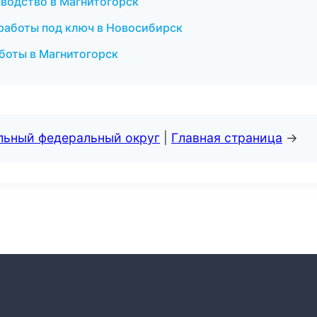
водство в Магнитогорск
работы под ключ в Новосибирск
боты в Магнитогорск
альный федеральный округ
|
Главная страница
→