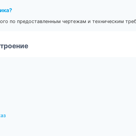
чика?
ого по предоставленным чертежам и техническим тре
строение
каз