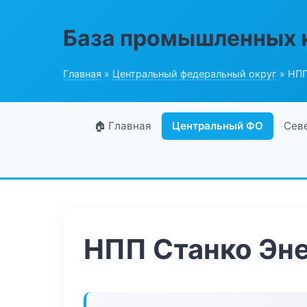
База промышленных 
Главная
»
Центральный федеральный округ
» НПП
🏠 Главная
Центральный ФО
Сев
НПП Станко Эн