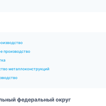
роизводство
е производство
тка
ство металлоконструкций
зводство
альный федеральный округ