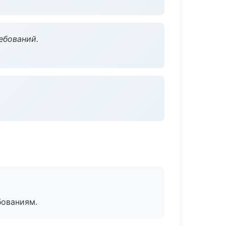
ебований.
бованиям.