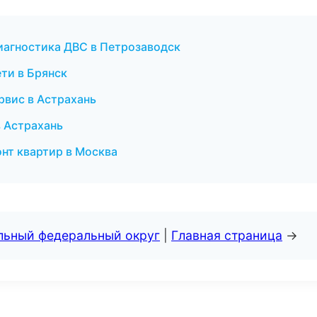
диагностика ДВС в Петрозаводск
ти в Брянск
рвис в Астрахань
в Астрахань
нт квартир в Москва
альный федеральный округ
|
Главная страница
→