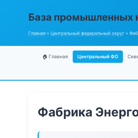
База промышленных 
Главная
»
Центральный федеральный округ
» Фаб
🏠 Главная
Центральный ФО
Сев
Фабрика Энерг