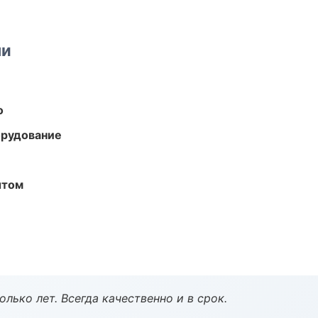
ми
о
орудование
ытом
лько лет. Всегда качественно и в срок.