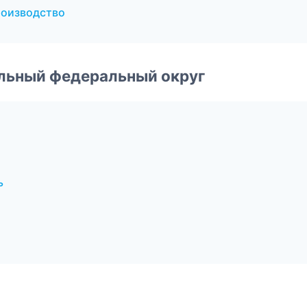
роизводство
альный федеральный округ
ь