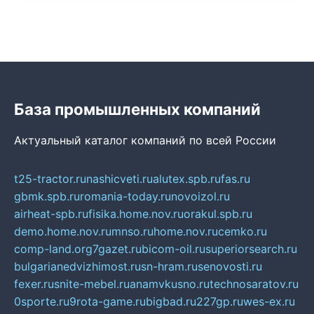
База промышленных компаний
Актуальный каталог компаний по всей России
t25-tractor.ru
nashicveti.ru
alutex.spb.ru
fas.ru
gbmk.spb.ru
romania-today.ru
novoizol.ru
airheat-spb.ru
fisika.home.nov.ru
orakul.spb.ru
demo.home.nov.ru
mnso.ru
home.nov.ru
cemko.ru
comp-land.org
7gazet.ru
bicom-oil.ru
superiorsearch.ru
bulgarianedvizhimost.ru
sn-hram.ru
senovosti.ru
fexer.ru
snite-mebel.ru
anamvkusno.ru
technosaratov.ru
0sporte.ru
9rota-game.ru
bigbad.ru
227gp.ru
wes-ex.ru