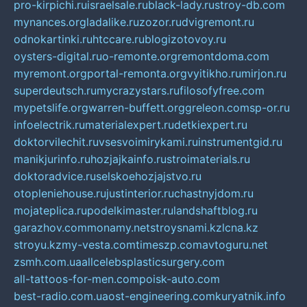
pro-kirpichi.ru
israelsale.ru
black-lady.ru
stroy-db.com
mynances.org
ladalike.ru
zozor.ru
dvigremont.ru
odnokartinki.ru
htccare.ru
blogizotovoy.ru
oysters-digital.ru
o-remonte.org
remontdoma.com
myremont.org
portal-remonta.org
vyitikho.ru
mirjon.ru
superdeutsch.ru
mycrazystars.ru
filosofyfree.com
mypetslife.org
warren-buffett.org
greleon.com
sp-or.ru
infoelectrik.ru
materialexpert.ru
detkiexpert.ru
doktorvilechit.ru
vsesvoimirykami.ru
instrumentgid.ru
manikjurinfo.ru
hozjajkainfo.ru
stroimaterials.ru
doktoradvice.ru
selskoehozjajstvo.ru
otopleniehouse.ru
justinterior.ru
chastnyjdom.ru
mojateplica.ru
podelkimaster.ru
landshaftblog.ru
garazhov.com
monamy.net
stroysnami.kz
lcna.kz
stroyu.kz
my-vesta.com
timeszp.com
avtoguru.net
zsmh.com.ua
allcelebsplasticsurgery.com
all-tattoos-for-men.com
poisk-auto.com
best-radio.com.ua
ost-engineering.com
kuryatnik.info