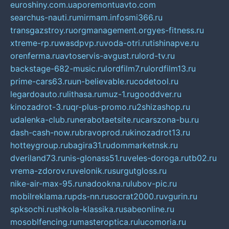
euroshiny.com.ua
poremontuavto.com
searchus-nauti.ru
mirmam.info
smi366.ru
transgazstroy.ru
orgmanagement.org
yes-fitness.ru
xtreme-rp.ru
wasdpvp.ru
voda-otri.ru
tishinapve.ru
orenferma.ru
avtoservis-avgust.ru
lord-tv.ru
backstage-682-music.ru
lordfilm7.ru
lordfilm13.ru
prime-cars63.ru
un-believable.ru
codetool.ru
legardoauto.ru
lithasa.ru
muz-1.ru
gooddver.ru
kinozadrot-3.ru
qr-plus-promo.ru
2shizashop.ru
udalenka-club.ru
nerabotaetsite.ru
carszona-bu.ru
dash-cash-now.ru
bravoprod.ru
kinozadrot13.ru
hotteygroup.ru
bagira31.ru
dommarketnsk.ru
dveriland73.ru
nis-glonass51.ru
veles-doroga.ru
tb02.ru
vrema-zdorov.ru
velonik.ru
surgutgloss.ru
nike-air-max-95.ru
nadookna.ru
lubov-pic.ru
mobilreklama.ru
pds-nn.ru
socrat2000.ru
vgurin.ru
spksochi.ru
shkola-klassika.ru
sabeonline.ru
mosoblfencing.ru
masteroptica.ru
lucomoria.ru