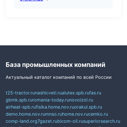
База промышленных компаний
Актуальный каталог компаний по всей России
t25-tractor.ru
nashicveti.ru
alutex.spb.ru
fas.ru
gbmk.spb.ru
romania-today.ru
novoizol.ru
airheat-spb.ru
fisika.home.nov.ru
orakul.spb.ru
demo.home.nov.ru
mnso.ru
home.nov.ru
cemko.ru
comp-land.org
7gazet.ru
bicom-oil.ru
superiorsearch.ru