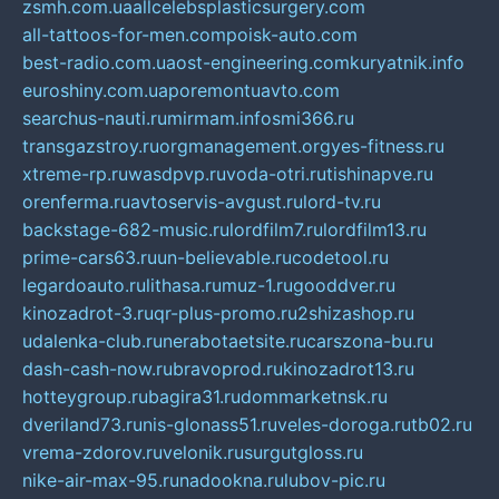
zsmh.com.ua
allcelebsplasticsurgery.com
all-tattoos-for-men.com
poisk-auto.com
best-radio.com.ua
ost-engineering.com
kuryatnik.info
euroshiny.com.ua
poremontuavto.com
searchus-nauti.ru
mirmam.info
smi366.ru
transgazstroy.ru
orgmanagement.org
yes-fitness.ru
xtreme-rp.ru
wasdpvp.ru
voda-otri.ru
tishinapve.ru
orenferma.ru
avtoservis-avgust.ru
lord-tv.ru
backstage-682-music.ru
lordfilm7.ru
lordfilm13.ru
prime-cars63.ru
un-believable.ru
codetool.ru
legardoauto.ru
lithasa.ru
muz-1.ru
gooddver.ru
kinozadrot-3.ru
qr-plus-promo.ru
2shizashop.ru
udalenka-club.ru
nerabotaetsite.ru
carszona-bu.ru
dash-cash-now.ru
bravoprod.ru
kinozadrot13.ru
hotteygroup.ru
bagira31.ru
dommarketnsk.ru
dveriland73.ru
nis-glonass51.ru
veles-doroga.ru
tb02.ru
vrema-zdorov.ru
velonik.ru
surgutgloss.ru
nike-air-max-95.ru
nadookna.ru
lubov-pic.ru