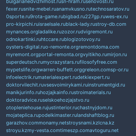
bulgarianedvizhimost.ru
sn-hram.ru
senovosti.ru
fexer.ru
snite-mebel.ru
anamvkusno.ru
technosaratov.ru
0sporte.ru
9rota-game.ru
bigbad.ru
227gp.ru
wes-ex.ru
pro-kirpichi.ru
israelsale.ru
black-lady.ru
stroy-db.com
mynances.org
ladalike.ru
zozor.ru
dvigremont.ru
odnokartinki.ru
htccare.ru
blogizotovoy.ru
oysters-digital.ru
o-remonte.org
remontdoma.com
myremont.org
portal-remonta.org
vyitikho.ru
mirjon.ru
superdeutsch.ru
mycrazystars.ru
filosofyfree.com
mypetslife.org
warren-buffett.org
greleon.com
sp-or.ru
infoelectrik.ru
materialexpert.ru
detkiexpert.ru
doktorvilechit.ru
vsesvoimirykami.ru
instrumentgid.ru
manikjurinfo.ru
hozjajkainfo.ru
stroimaterials.ru
doktoradvice.ru
selskoehozjajstvo.ru
otopleniehouse.ru
justinterior.ru
chastnyjdom.ru
mojateplica.ru
podelkimaster.ru
landshaftblog.ru
garazhov.com
monamy.net
stroysnami.kz
lcna.kz
stroyu.kz
my-vesta.com
timeszp.com
avtoguru.net