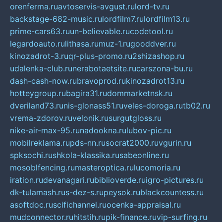
orenferma.ru
avtoservis-avgust.ru
lord-tv.ru
backstage-682-music.ru
lordfilm7.ru
lordfilm13.ru
prime-cars63.ru
un-believable.ru
codetool.ru
legardoauto.ru
lithasa.ru
muz-1.ru
gooddver.ru
kinozadrot-3.ru
qr-plus-promo.ru
2shizashop.ru
udalenka-club.ru
nerabotaetsite.ru
carszona-bu.ru
dash-cash-now.ru
bravoprod.ru
kinozadrot13.ru
hotteygroup.ru
bagira31.ru
dommarketnsk.ru
dveriland73.ru
nis-glonass51.ru
veles-doroga.ru
tb02.ru
vrema-zdorov.ru
velonik.ru
surgutgloss.ru
nike-air-max-95.ru
nadookna.ru
lubov-pic.ru
mobilreklama.ru
pds-nn.ru
socrat2000.ru
vgurin.ru
spksochi.ru
shkola-klassika.ru
sabeonline.ru
mosoblfencing.ru
masteroptica.ru
lucomoria.ru
iration.ru
devanagari.ru
biblioverde.ru
igro-pictures.ru
dk-tulamash.ru
s-dez-s.ru
peysok.ru
blackcountess.ru
asoftdoc.ru
scifichannel.ru
ocenka-appraisal.ru
mudconnector.ru
hitstih.ru
pik-finance.ru
vip-surfing.ru