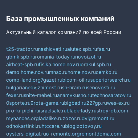
База промышленных компаний
Актуальный каталог компаний по всей России
t25-tractor.ru
nashicveti.ru
alutex.spb.ru
fas.ru
gbmk.spb.ru
romania-today.ru
novoizol.ru
airheat-spb.ru
fisika.home.nov.ru
orakul.spb.ru
demo.home.nov.ru
mnso.ru
home.nov.ru
cemko.ru
comp-land.org
7gazet.ru
bicom-oil.ru
superiorsearch.ru
bulgarianedvizhimost.ru
sn-hram.ru
senovosti.ru
fexer.ru
snite-mebel.ru
anamvkusno.ru
technosaratov.ru
0sporte.ru
9rota-game.ru
bigbad.ru
227gp.ru
wes-ex.ru
pro-kirpichi.ru
israelsale.ru
black-lady.ru
stroy-db.com
mynances.org
ladalike.ru
zozor.ru
dvigremont.ru
odnokartinki.ru
htccare.ru
blogizotovoy.ru
oysters-digital.ru
o-remonte.org
remontdoma.com