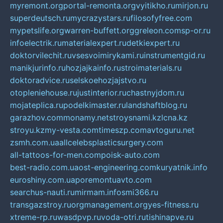
myremont.org
portal-remonta.org
vyitikho.ru
mirjon.ru
superdeutsch.ru
mycrazystars.ru
filosofyfree.com
mypetslife.org
warren-buffett.org
greleon.com
sp-or.ru
infoelectrik.ru
materialexpert.ru
detkiexpert.ru
doktorvilechit.ru
vsesvoimirykami.ru
instrumentgid.ru
manikjurinfo.ru
hozjajkainfo.ru
stroimaterials.ru
doktoradvice.ru
selskoehozjajstvo.ru
otopleniehouse.ru
justinterior.ru
chastnyjdom.ru
mojateplica.ru
podelkimaster.ru
landshaftblog.ru
garazhov.com
monamy.net
stroysnami.kz
lcna.kz
stroyu.kz
my-vesta.com
timeszp.com
avtoguru.net
zsmh.com.ua
allcelebsplasticsurgery.com
all-tattoos-for-men.com
poisk-auto.com
best-radio.com.ua
ost-engineering.com
kuryatnik.info
euroshiny.com.ua
poremontuavto.com
searchus-nauti.ru
mirmam.info
smi366.ru
transgazstroy.ru
orgmanagement.org
yes-fitness.ru
xtreme-rp.ru
wasdpvp.ru
voda-otri.ru
tishinapve.ru