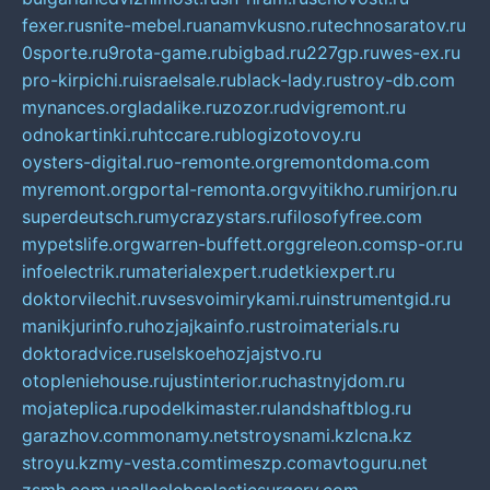
fexer.ru
snite-mebel.ru
anamvkusno.ru
technosaratov.ru
0sporte.ru
9rota-game.ru
bigbad.ru
227gp.ru
wes-ex.ru
pro-kirpichi.ru
israelsale.ru
black-lady.ru
stroy-db.com
mynances.org
ladalike.ru
zozor.ru
dvigremont.ru
odnokartinki.ru
htccare.ru
blogizotovoy.ru
oysters-digital.ru
o-remonte.org
remontdoma.com
myremont.org
portal-remonta.org
vyitikho.ru
mirjon.ru
superdeutsch.ru
mycrazystars.ru
filosofyfree.com
mypetslife.org
warren-buffett.org
greleon.com
sp-or.ru
infoelectrik.ru
materialexpert.ru
detkiexpert.ru
doktorvilechit.ru
vsesvoimirykami.ru
instrumentgid.ru
manikjurinfo.ru
hozjajkainfo.ru
stroimaterials.ru
doktoradvice.ru
selskoehozjajstvo.ru
otopleniehouse.ru
justinterior.ru
chastnyjdom.ru
mojateplica.ru
podelkimaster.ru
landshaftblog.ru
garazhov.com
monamy.net
stroysnami.kz
lcna.kz
stroyu.kz
my-vesta.com
timeszp.com
avtoguru.net