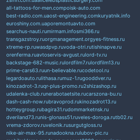
zsmh.com.ua
allcelebsplasticsurgery.com
all-tattoos-for-men.com
poisk-auto.com
best-radio.com.ua
ost-engineering.com
kuryatnik.info
euroshiny.com.ua
poremontuavto.com
searchus-nauti.ru
mirmam.info
smi366.ru
transgazstroy.ru
orgmanagement.org
yes-fitness.ru
xtreme-rp.ru
wasdpvp.ru
voda-otri.ru
tishinapve.ru
orenferma.ru
avtoservis-avgust.ru
lord-tv.ru
backstage-682-music.ru
lordfilm7.ru
lordfilm13.ru
prime-cars63.ru
un-believable.ru
codetool.ru
legardoauto.ru
lithasa.ru
muz-1.ru
gooddver.ru
kinozadrot-3.ru
qr-plus-promo.ru
2shizashop.ru
udalenka-club.ru
nerabotaetsite.ru
carszona-bu.ru
dash-cash-now.ru
bravoprod.ru
kinozadrot13.ru
hotteygroup.ru
bagira31.ru
dommarketnsk.ru
dveriland73.ru
nis-glonass51.ru
veles-doroga.ru
tb02.ru
vrema-zdorov.ru
velonik.ru
surgutgloss.ru
nike-air-max-95.ru
nadookna.ru
lubov-pic.ru