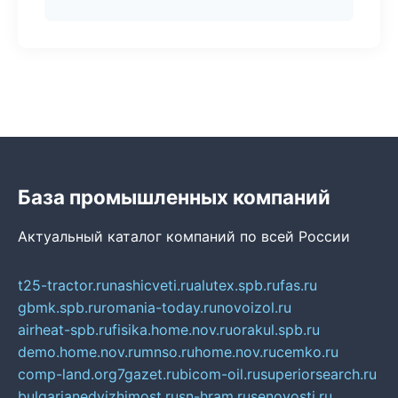
База промышленных компаний
Актуальный каталог компаний по всей России
t25-tractor.ru
nashicveti.ru
alutex.spb.ru
fas.ru
gbmk.spb.ru
romania-today.ru
novoizol.ru
airheat-spb.ru
fisika.home.nov.ru
orakul.spb.ru
demo.home.nov.ru
mnso.ru
home.nov.ru
cemko.ru
comp-land.org
7gazet.ru
bicom-oil.ru
superiorsearch.ru
bulgarianedvizhimost.ru
sn-hram.ru
senovosti.ru