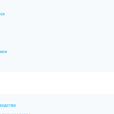
рск
мск
водство