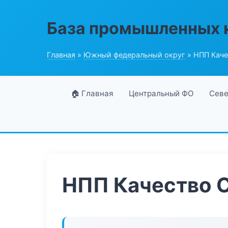
База промышленных 
Главная
»
Южный федеральный округ
» НПП Каче
🏠 Главная
Центральный ФО
Севе
НПП Качество 