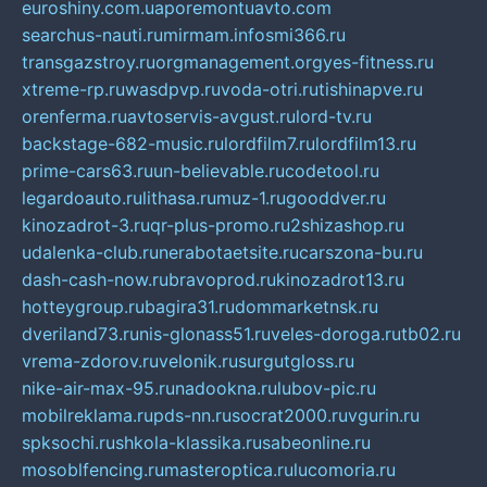
euroshiny.com.ua
poremontuavto.com
searchus-nauti.ru
mirmam.info
smi366.ru
transgazstroy.ru
orgmanagement.org
yes-fitness.ru
xtreme-rp.ru
wasdpvp.ru
voda-otri.ru
tishinapve.ru
orenferma.ru
avtoservis-avgust.ru
lord-tv.ru
backstage-682-music.ru
lordfilm7.ru
lordfilm13.ru
prime-cars63.ru
un-believable.ru
codetool.ru
legardoauto.ru
lithasa.ru
muz-1.ru
gooddver.ru
kinozadrot-3.ru
qr-plus-promo.ru
2shizashop.ru
udalenka-club.ru
nerabotaetsite.ru
carszona-bu.ru
dash-cash-now.ru
bravoprod.ru
kinozadrot13.ru
hotteygroup.ru
bagira31.ru
dommarketnsk.ru
dveriland73.ru
nis-glonass51.ru
veles-doroga.ru
tb02.ru
vrema-zdorov.ru
velonik.ru
surgutgloss.ru
nike-air-max-95.ru
nadookna.ru
lubov-pic.ru
mobilreklama.ru
pds-nn.ru
socrat2000.ru
vgurin.ru
spksochi.ru
shkola-klassika.ru
sabeonline.ru
mosoblfencing.ru
masteroptica.ru
lucomoria.ru