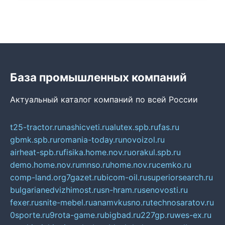
База промышленных компаний
Актуальный каталог компаний по всей России
t25-tractor.ru
nashicveti.ru
alutex.spb.ru
fas.ru
gbmk.spb.ru
romania-today.ru
novoizol.ru
airheat-spb.ru
fisika.home.nov.ru
orakul.spb.ru
demo.home.nov.ru
mnso.ru
home.nov.ru
cemko.ru
comp-land.org
7gazet.ru
bicom-oil.ru
superiorsearch.ru
bulgarianedvizhimost.ru
sn-hram.ru
senovosti.ru
fexer.ru
snite-mebel.ru
anamvkusno.ru
technosaratov.ru
0sporte.ru
9rota-game.ru
bigbad.ru
227gp.ru
wes-ex.ru