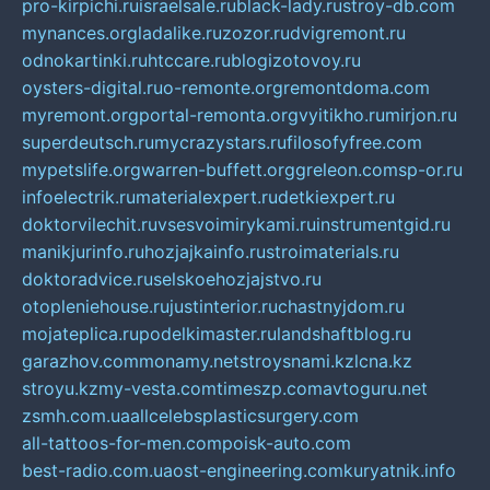
pro-kirpichi.ru
israelsale.ru
black-lady.ru
stroy-db.com
mynances.org
ladalike.ru
zozor.ru
dvigremont.ru
odnokartinki.ru
htccare.ru
blogizotovoy.ru
oysters-digital.ru
o-remonte.org
remontdoma.com
myremont.org
portal-remonta.org
vyitikho.ru
mirjon.ru
superdeutsch.ru
mycrazystars.ru
filosofyfree.com
mypetslife.org
warren-buffett.org
greleon.com
sp-or.ru
infoelectrik.ru
materialexpert.ru
detkiexpert.ru
doktorvilechit.ru
vsesvoimirykami.ru
instrumentgid.ru
manikjurinfo.ru
hozjajkainfo.ru
stroimaterials.ru
doktoradvice.ru
selskoehozjajstvo.ru
otopleniehouse.ru
justinterior.ru
chastnyjdom.ru
mojateplica.ru
podelkimaster.ru
landshaftblog.ru
garazhov.com
monamy.net
stroysnami.kz
lcna.kz
stroyu.kz
my-vesta.com
timeszp.com
avtoguru.net
zsmh.com.ua
allcelebsplasticsurgery.com
all-tattoos-for-men.com
poisk-auto.com
best-radio.com.ua
ost-engineering.com
kuryatnik.info