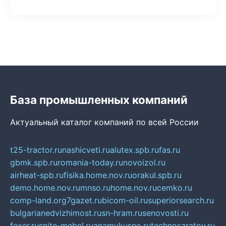
База промышленных компаний
Актуальный каталог компаний по всей России
t25-tractor.ru
nashicveti.ru
alutex.spb.ru
fas.ru
gbmk.spb.ru
romania-today.ru
novoizol.ru
airheat-spb.ru
fisika.home.nov.ru
orakul.spb.ru
demo.home.nov.ru
mnso.ru
home.nov.ru
cemko.ru
comp-land.org
7gazet.ru
bicom-oil.ru
superiorsearch.ru
bulgarianedvizhimost.ru
sn-hram.ru
senovosti.ru
fexer.ru
snite-mebel.ru
anamvkusno.ru
technosaratov.ru