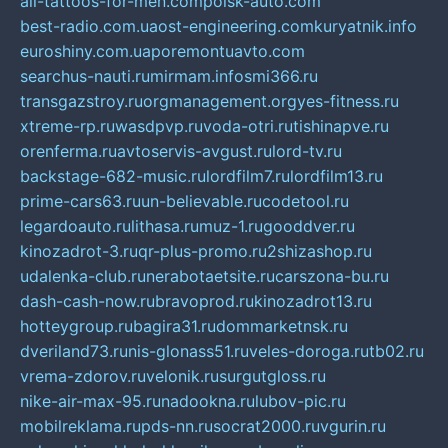
all-tattoos-for-men.com
poisk-auto.com
best-radio.com.ua
ost-engineering.com
kuryatnik.info
euroshiny.com.ua
poremontuavto.com
searchus-nauti.ru
mirmam.info
smi366.ru
transgazstroy.ru
orgmanagement.org
yes-fitness.ru
xtreme-rp.ru
wasdpvp.ru
voda-otri.ru
tishinapve.ru
orenferma.ru
avtoservis-avgust.ru
lord-tv.ru
backstage-682-music.ru
lordfilm7.ru
lordfilm13.ru
prime-cars63.ru
un-believable.ru
codetool.ru
legardoauto.ru
lithasa.ru
muz-1.ru
gooddver.ru
kinozadrot-3.ru
qr-plus-promo.ru
2shizashop.ru
udalenka-club.ru
nerabotaetsite.ru
carszona-bu.ru
dash-cash-now.ru
bravoprod.ru
kinozadrot13.ru
hotteygroup.ru
bagira31.ru
dommarketnsk.ru
dveriland73.ru
nis-glonass51.ru
veles-doroga.ru
tb02.ru
vrema-zdorov.ru
velonik.ru
surgutgloss.ru
nike-air-max-95.ru
nadookna.ru
lubov-pic.ru
mobilreklama.ru
pds-nn.ru
socrat2000.ru
vgurin.ru