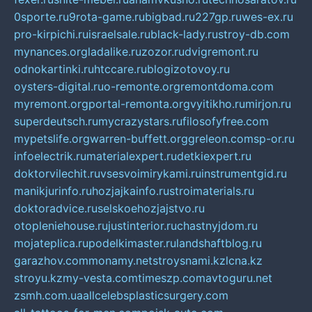
0sporte.ru
9rota-game.ru
bigbad.ru
227gp.ru
wes-ex.ru
pro-kirpichi.ru
israelsale.ru
black-lady.ru
stroy-db.com
mynances.org
ladalike.ru
zozor.ru
dvigremont.ru
odnokartinki.ru
htccare.ru
blogizotovoy.ru
oysters-digital.ru
o-remonte.org
remontdoma.com
myremont.org
portal-remonta.org
vyitikho.ru
mirjon.ru
superdeutsch.ru
mycrazystars.ru
filosofyfree.com
mypetslife.org
warren-buffett.org
greleon.com
sp-or.ru
infoelectrik.ru
materialexpert.ru
detkiexpert.ru
doktorvilechit.ru
vsesvoimirykami.ru
instrumentgid.ru
manikjurinfo.ru
hozjajkainfo.ru
stroimaterials.ru
doktoradvice.ru
selskoehozjajstvo.ru
otopleniehouse.ru
justinterior.ru
chastnyjdom.ru
mojateplica.ru
podelkimaster.ru
landshaftblog.ru
garazhov.com
monamy.net
stroysnami.kz
lcna.kz
stroyu.kz
my-vesta.com
timeszp.com
avtoguru.net
zsmh.com.ua
allcelebsplasticsurgery.com