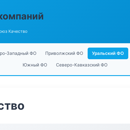
компаний
оюз Качество
ро-Западный ФО
Приволжский ФО
Уральский ФО
Южный ФО
Северо-Кавказский ФО
ство