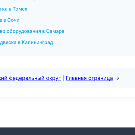
тка в Томск
е в Сочи
во оборудования в Самара
подвеска в Калининград
кий федеральный округ
|
Главная страница
→