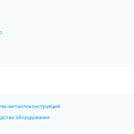
р
тво металлоконструкций
одство оборудования