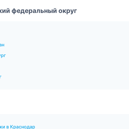
ский федеральный округ
ан
ург
г
оки в Краснодар