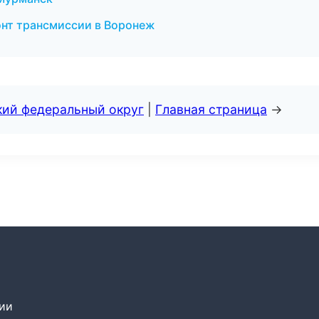
нт трансмиссии в Воронеж
кий федеральный округ
|
Главная страница
→
сии