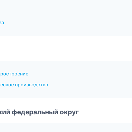
ва
оростроение
еское производство
ский федеральный округ