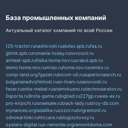
База промышленных компаний
Актуальный каталог компаний по всей России
t25-tractor.ru
nashicveti.ru
alutex.spb.ru
fas.ru
gbmk.spb.ru
romania-today.ru
novoizol.ru
airheat-spb.ru
fisika.home.nov.ru
orakul.spb.ru
demo.home.nov.ru
mnso.ru
home.nov.ru
cemko.ru
comp-land.org
7gazet.ru
bicom-oil.ru
superiorsearch.ru
bulgarianedvizhimost.ru
sn-hram.ru
senovosti.ru
fexer.ru
snite-mebel.ru
anamvkusno.ru
technosaratov.ru
0sporte.ru
9rota-game.ru
bigbad.ru
227gp.ru
wes-ex.ru
pro-kirpichi.ru
israelsale.ru
black-lady.ru
stroy-db.com
mynances.org
ladalike.ru
zozor.ru
dvigremont.ru
odnokartinki.ru
htccare.ru
blogizotovoy.ru
oysters-digital.ru
o-remonte.org
remontdoma.com