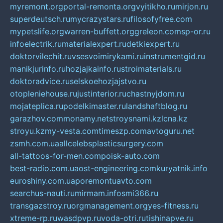
myremont.org
portal-remonta.org
vyitikho.ru
mirjon.ru
superdeutsch.ru
mycrazystars.ru
filosofyfree.com
mypetslife.org
warren-buffett.org
greleon.com
sp-or.ru
infoelectrik.ru
materialexpert.ru
detkiexpert.ru
doktorvilechit.ru
vsesvoimirykami.ru
instrumentgid.ru
manikjurinfo.ru
hozjajkainfo.ru
stroimaterials.ru
doktoradvice.ru
selskoehozjajstvo.ru
otopleniehouse.ru
justinterior.ru
chastnyjdom.ru
mojateplica.ru
podelkimaster.ru
landshaftblog.ru
garazhov.com
monamy.net
stroysnami.kz
lcna.kz
stroyu.kz
my-vesta.com
timeszp.com
avtoguru.net
zsmh.com.ua
allcelebsplasticsurgery.com
all-tattoos-for-men.com
poisk-auto.com
best-radio.com.ua
ost-engineering.com
kuryatnik.info
euroshiny.com.ua
poremontuavto.com
searchus-nauti.ru
mirmam.info
smi366.ru
transgazstroy.ru
orgmanagement.org
yes-fitness.ru
xtreme-rp.ru
wasdpvp.ru
voda-otri.ru
tishinapve.ru