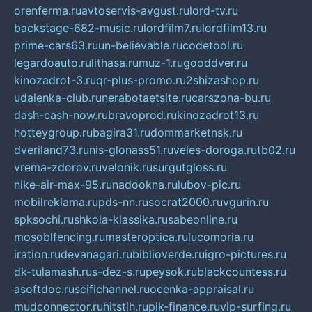
orenferma.ru
avtoservis-avgust.ru
lord-tv.ru
backstage-682-music.ru
lordfilm7.ru
lordfilm13.ru
prime-cars63.ru
un-believable.ru
codetool.ru
legardoauto.ru
lithasa.ru
muz-1.ru
gooddver.ru
kinozadrot-3.ru
qr-plus-promo.ru
2shizashop.ru
udalenka-club.ru
nerabotaetsite.ru
carszona-bu.ru
dash-cash-now.ru
bravoprod.ru
kinozadrot13.ru
hotteygroup.ru
bagira31.ru
dommarketnsk.ru
dveriland73.ru
nis-glonass51.ru
veles-doroga.ru
tb02.ru
vrema-zdorov.ru
velonik.ru
surgutgloss.ru
nike-air-max-95.ru
nadookna.ru
lubov-pic.ru
mobilreklama.ru
pds-nn.ru
socrat2000.ru
vgurin.ru
spksochi.ru
shkola-klassika.ru
sabeonline.ru
mosoblfencing.ru
masteroptica.ru
lucomoria.ru
iration.ru
devanagari.ru
biblioverde.ru
igro-pictures.ru
dk-tulamash.ru
s-dez-s.ru
peysok.ru
blackcountess.ru
asoftdoc.ru
scifichannel.ru
ocenka-appraisal.ru
mudconnector.ru
hitstih.ru
pik-finance.ru
vip-surfing.ru