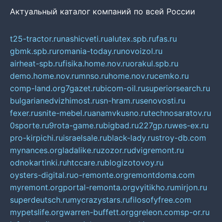
Актуальный каталог компаний по всей России
t25-tractor.ru
nashicveti.ru
alutex.spb.ru
fas.ru
gbmk.spb.ru
romania-today.ru
novoizol.ru
airheat-spb.ru
fisika.home.nov.ru
orakul.spb.ru
demo.home.nov.ru
mnso.ru
home.nov.ru
cemko.ru
comp-land.org
7gazet.ru
bicom-oil.ru
superiorsearch.ru
bulgarianedvizhimost.ru
sn-hram.ru
senovosti.ru
fexer.ru
snite-mebel.ru
anamvkusno.ru
technosaratov.ru
0sporte.ru
9rota-game.ru
bigbad.ru
227gp.ru
wes-ex.ru
pro-kirpichi.ru
israelsale.ru
black-lady.ru
stroy-db.com
mynances.org
ladalike.ru
zozor.ru
dvigremont.ru
odnokartinki.ru
htccare.ru
blogizotovoy.ru
oysters-digital.ru
o-remonte.org
remontdoma.com
myremont.org
portal-remonta.org
vyitikho.ru
mirjon.ru
superdeutsch.ru
mycrazystars.ru
filosofyfree.com
mypetslife.org
warren-buffett.org
greleon.com
sp-or.ru