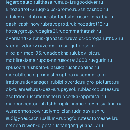
legardoauto.ru
lithasa.ru
muz-1.ru
gooddver.ru
kinozadrot-3.ru
qr-plus-promo.ru
2shizashop.ru
udalenka-club.ru
nerabotaetsite.ru
carszona-bu.ru
dash-cash-now.ru
bravoprod.ru
kinozadrot13.ru
hotteygroup.ru
bagira31.ru
dommarketnsk.ru
dveriland73.ru
nis-glonass51.ru
veles-doroga.ru
tb02.ru
vrema-zdorov.ru
velonik.ru
surgutgloss.ru
nike-air-max-95.ru
nadookna.ru
lubov-pic.ru
mobilreklama.ru
pds-nn.ru
socrat2000.ru
vgurin.ru
spksochi.ru
shkola-klassika.ru
sabeonline.ru
mosoblfencing.ru
masteroptica.ru
lucomoria.ru
iration.ru
devanagari.ru
biblioverde.ru
igro-pictures.ru
dk-tulamash.ru
s-dez-s.ru
peysok.ru
blackcountess.ru
asoftdoc.ru
scifichannel.ru
ocenka-appraisal.ru
mudconnector.ru
hitstih.ru
pik-finance.ru
vip-surfing.ru
wundermoscow.ru
olymp-clan.ru
dr-pavlush.ru
su2lgyoeucscn.ru
allkmv.ru
dhgfd.ru
tesotomeshell.ru
netoen.ru
web-digest.ru
changanqiyuana07.ru