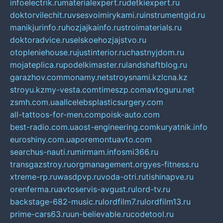
infoelectrik.ru
materialexpert.ru
detkiexpert.ru
doktorvilechit.ru
vsesvoimirykami.ru
instrumentgid.ru
manikjurinfo.ru
hozjajkainfo.ru
stroimaterials.ru
doktoradvice.ru
selskoehozjajstvo.ru
otopleniehouse.ru
justinterior.ru
chastnyjdom.ru
mojateplica.ru
podelkimaster.ru
landshaftblog.ru
garazhov.com
monamy.net
stroysnami.kz
lcna.kz
stroyu.kz
my-vesta.com
timeszp.com
avtoguru.net
zsmh.com.ua
allcelebsplasticsurgery.com
all-tattoos-for-men.com
poisk-auto.com
best-radio.com.ua
ost-engineering.com
kuryatnik.info
euroshiny.com.ua
poremontuavto.com
searchus-nauti.ru
mirmam.info
smi366.ru
transgazstroy.ru
orgmanagement.org
yes-fitness.ru
xtreme-rp.ru
wasdpvp.ru
voda-otri.ru
tishinapve.ru
orenferma.ru
avtoservis-avgust.ru
lord-tv.ru
backstage-682-music.ru
lordfilm7.ru
lordfilm13.ru
prime-cars63.ru
un-believable.ru
codetool.ru