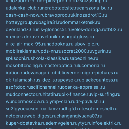
kinozadrot-3.ru
qr-plus-promo.ru
2shizashop.ru
udalenka-club.ru
nerabotaetsite.ru
carszona-bu.ru
dash-cash-now.ru
bravoprod.ru
kinozadrot13.ru
hotteygroup.ru
bagira31.ru
dommarketnsk.ru
dveriland73.ru
nis-glonass51.ru
veles-doroga.ru
tb02.ru
vrema-zdorov.ru
velonik.ru
surgutgloss.ru
nike-air-max-95.ru
nadookna.ru
lubov-pic.ru
mobilreklama.ru
pds-nn.ru
socrat2000.ru
vgurin.ru
spksochi.ru
shkola-klassika.ru
sabeonline.ru
mosoblfencing.ru
masteroptica.ru
lucomoria.ru
iration.ru
devanagari.ru
biblioverde.ru
igro-pictures.ru
dk-tulamash.ru
s-dez-s.ru
peysok.ru
blackcountess.ru
asoftdoc.ru
scifichannel.ru
ocenka-appraisal.ru
mudconnector.ru
hitstih.ru
pik-finance.ru
vip-surfing.ru
wundermoscow.ru
olymp-clan.ru
dr-pavlush.ru
su2lgyoeucscn.ru
allkmv.ru
dhgfd.ru
tesotomeshell.ru
netoen.ru
web-digest.ru
changanqiyuana07.ru
kuper-dostavka.ru
edemvgelen.ru
ytyt.ru
infoelektrik.ru