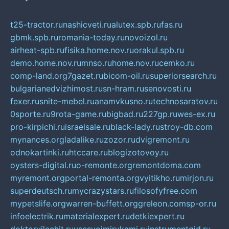
t25-tractor.ru
nashicveti.ru
alutex.spb.ru
fas.ru
gbmk.spb.ru
romania-today.ru
novoizol.ru
airheat-spb.ru
fisika.home.nov.ru
orakul.spb.ru
demo.home.nov.ru
mnso.ru
home.nov.ru
cemko.ru
comp-land.org
7gazet.ru
bicom-oil.ru
superiorsearch.ru
bulgarianedvizhimost.ru
sn-hram.ru
senovosti.ru
fexer.ru
snite-mebel.ru
anamvkusno.ru
technosaratov.ru
0sporte.ru
9rota-game.ru
bigbad.ru
227gp.ru
wes-ex.ru
pro-kirpichi.ru
israelsale.ru
black-lady.ru
stroy-db.com
mynances.org
ladalike.ru
zozor.ru
dvigremont.ru
odnokartinki.ru
htccare.ru
blogizotovoy.ru
oysters-digital.ru
o-remonte.org
remontdoma.com
myremont.org
portal-remonta.org
vyitikho.ru
mirjon.ru
superdeutsch.ru
mycrazystars.ru
filosofyfree.com
mypetslife.org
warren-buffett.org
greleon.com
sp-or.ru
infoelectrik.ru
materialexpert.ru
detkiexpert.ru