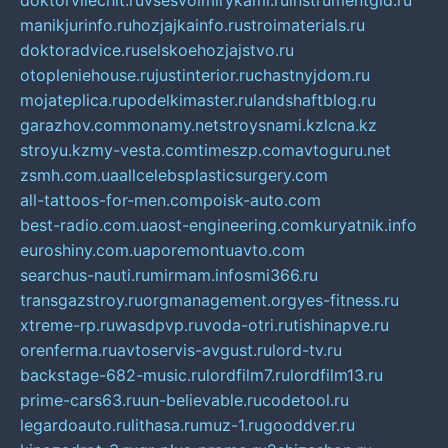
doktorvilechit.ru
vsesvoimirykami.ru
instrumentgid.ru
manikjurinfo.ru
hozjajkainfo.ru
stroimaterials.ru
doktoradvice.ru
selskoehozjajstvo.ru
otopleniehouse.ru
justinterior.ru
chastnyjdom.ru
mojateplica.ru
podelkimaster.ru
landshaftblog.ru
garazhov.com
monamy.net
stroysnami.kz
lcna.kz
stroyu.kz
my-vesta.com
timeszp.com
avtoguru.net
zsmh.com.ua
allcelebsplasticsurgery.com
all-tattoos-for-men.com
poisk-auto.com
best-radio.com.ua
ost-engineering.com
kuryatnik.info
euroshiny.com.ua
poremontuavto.com
searchus-nauti.ru
mirmam.info
smi366.ru
transgazstroy.ru
orgmanagement.org
yes-fitness.ru
xtreme-rp.ru
wasdpvp.ru
voda-otri.ru
tishinapve.ru
orenferma.ru
avtoservis-avgust.ru
lord-tv.ru
backstage-682-music.ru
lordfilm7.ru
lordfilm13.ru
prime-cars63.ru
un-believable.ru
codetool.ru
legardoauto.ru
lithasa.ru
muz-1.ru
gooddver.ru