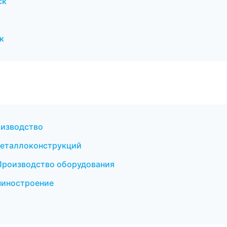
ск
к
оизводство
металлоконструкций
Производство оборудования
шиностроение