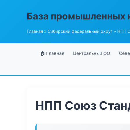
База промышленных 
Главная
»
Сибирский федеральный округ
» НПП С
🏠 Главная
Центральный ФО
Севе
НПП Союз Стан