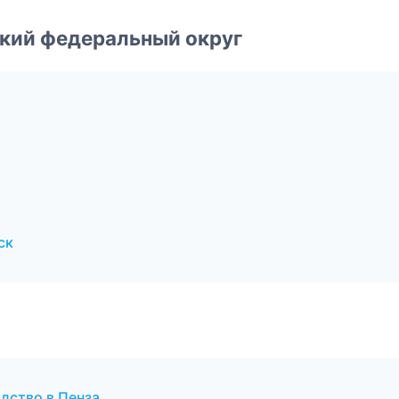
ский федеральный округ
ск
дство в Пенза