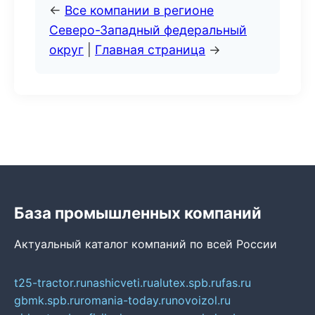
←
Все компании в регионе
Северо-Западный федеральный
округ
|
Главная страница
→
База промышленных компаний
Актуальный каталог компаний по всей России
t25-tractor.ru
nashicveti.ru
alutex.spb.ru
fas.ru
gbmk.spb.ru
romania-today.ru
novoizol.ru