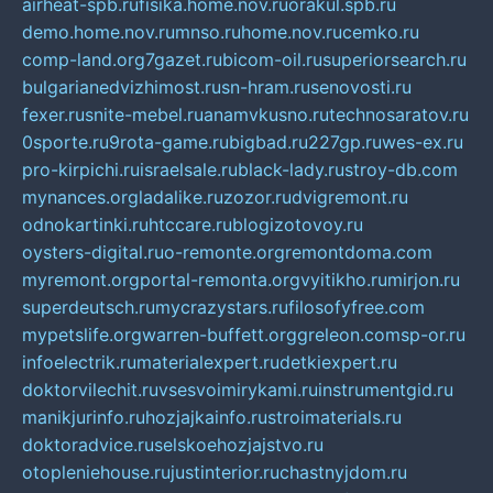
airheat-spb.ru
fisika.home.nov.ru
orakul.spb.ru
demo.home.nov.ru
mnso.ru
home.nov.ru
cemko.ru
comp-land.org
7gazet.ru
bicom-oil.ru
superiorsearch.ru
bulgarianedvizhimost.ru
sn-hram.ru
senovosti.ru
fexer.ru
snite-mebel.ru
anamvkusno.ru
technosaratov.ru
0sporte.ru
9rota-game.ru
bigbad.ru
227gp.ru
wes-ex.ru
pro-kirpichi.ru
israelsale.ru
black-lady.ru
stroy-db.com
mynances.org
ladalike.ru
zozor.ru
dvigremont.ru
odnokartinki.ru
htccare.ru
blogizotovoy.ru
oysters-digital.ru
o-remonte.org
remontdoma.com
myremont.org
portal-remonta.org
vyitikho.ru
mirjon.ru
superdeutsch.ru
mycrazystars.ru
filosofyfree.com
mypetslife.org
warren-buffett.org
greleon.com
sp-or.ru
infoelectrik.ru
materialexpert.ru
detkiexpert.ru
doktorvilechit.ru
vsesvoimirykami.ru
instrumentgid.ru
manikjurinfo.ru
hozjajkainfo.ru
stroimaterials.ru
doktoradvice.ru
selskoehozjajstvo.ru
otopleniehouse.ru
justinterior.ru
chastnyjdom.ru