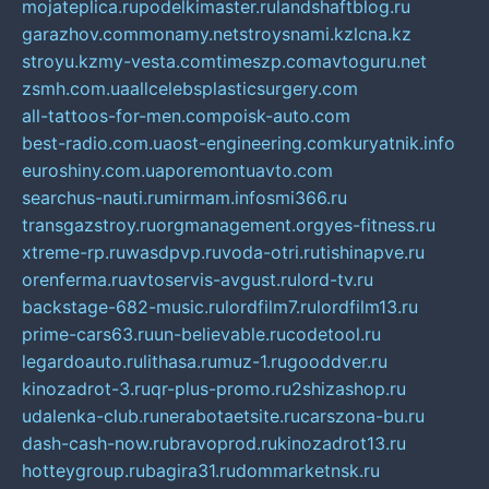
mojateplica.ru
podelkimaster.ru
landshaftblog.ru
garazhov.com
monamy.net
stroysnami.kz
lcna.kz
stroyu.kz
my-vesta.com
timeszp.com
avtoguru.net
zsmh.com.ua
allcelebsplasticsurgery.com
all-tattoos-for-men.com
poisk-auto.com
best-radio.com.ua
ost-engineering.com
kuryatnik.info
euroshiny.com.ua
poremontuavto.com
searchus-nauti.ru
mirmam.info
smi366.ru
transgazstroy.ru
orgmanagement.org
yes-fitness.ru
xtreme-rp.ru
wasdpvp.ru
voda-otri.ru
tishinapve.ru
orenferma.ru
avtoservis-avgust.ru
lord-tv.ru
backstage-682-music.ru
lordfilm7.ru
lordfilm13.ru
prime-cars63.ru
un-believable.ru
codetool.ru
legardoauto.ru
lithasa.ru
muz-1.ru
gooddver.ru
kinozadrot-3.ru
qr-plus-promo.ru
2shizashop.ru
udalenka-club.ru
nerabotaetsite.ru
carszona-bu.ru
dash-cash-now.ru
bravoprod.ru
kinozadrot13.ru
hotteygroup.ru
bagira31.ru
dommarketnsk.ru