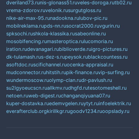
dveriland73.ru
nis-glonass51.ru
veles-doroga.ru
tb02.ru
vrema-zdorov.ru
velonik.ru
surgutgloss.ru
nike-air-max-95.ru
nadookna.ru
lubov-pic.ru
mobilreklama.ru
pds-nn.ru
socrat2000.ru
vgurin.ru
spksochi.ru
shkola-klassika.ru
sabeonline.ru
mosoblfencing.ru
masteroptica.ru
lucomoria.ru
iration.ru
devanagari.ru
biblioverde.ru
igro-pictures.ru
dk-tulamash.ru
s-dez-s.ru
peysok.ru
blackcountess.ru
asoftdoc.ru
scifichannel.ru
ocenka-appraisal.ru
mudconnector.ru
hitstih.ru
pik-finance.ru
vip-surfing.ru
wundermoscow.ru
olymp-clan.ru
dr-pavlush.ru
su2lgyoeucscn.ru
allkmv.ru
dhgfd.ru
tesotomeshell.ru
netoen.ru
web-digest.ru
changanqiyuana07.ru
kuper-dostavka.ru
edemvgelen.ru
ytyt.ru
infoelektrik.ru
everafterclub.org
kirillkgr.ru
goodv1234.ru
oopslady.ru