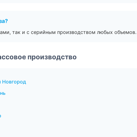
за?
ами, так и с серийным производством любых объемов.
ассовое производство
й Новгород
нь
р