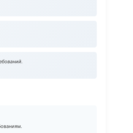
ебований.
бованиям.