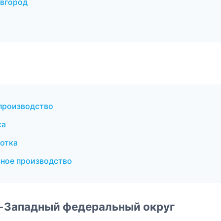
вгород
производство
ка
отка
ьное производство
о-Западный федеральный округ